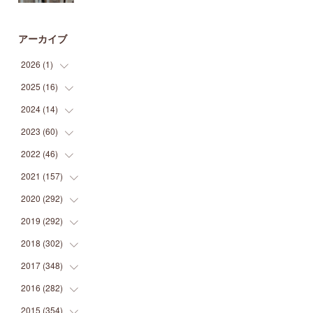
アーカイブ
2026
(
1
)
2025
(
16
(
1
)
)
2024
(
14
(
2
)
)
(
1
)
2023
(
60
(
1
)
)
(
1
)
(
2
)
2022
(
46
(
1
)
)
(
4
)
(
1
)
(
3
)
2021
(
157
(
2
)
)
(
2
)
(
7
)
(
5
)
(
1
)
2020
(
292
(
6
)
)
(
1
)
(
3
)
(
5
)
(
3
)
(
27
)
2019
(
292
(
14
)
)
(
5
)
(
4
)
(
4
)
(
14
)
(
35
)
2018
(
302
(
21
)
)
(
5
)
(
8
)
(
11
)
(
22
)
(
35
)
2017
(
348
(
18
)
)
(
6
)
(
2
)
(
7
)
(
22
)
(
37
)
(
29
)
2016
(
282
(
23
)
)
(
8
)
(
6
)
(
8
)
(
22
)
(
22
)
(
14
)
(
37
)
2015
(
354
(
18
)
)