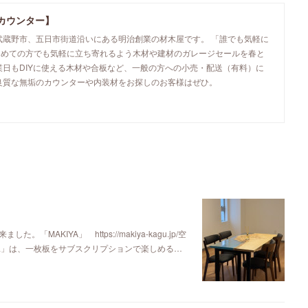
カウンター】
武蔵野市、五日市街道沿いにある明治創業の材木屋です。 「誰でも気軽に
初めての方でも気軽に立ち寄れるよう木材や建材のガレージセールを春と
業日もDIYに使える木材や合板など、一般の方への小売・配送（有料）に
良質な無垢のカウンターや内装材をお探しのお客様はぜひ。
KIYA」 https://makiya-kagu.jp/空
ya」は、一枚板をサブスクリプションで楽しめる…