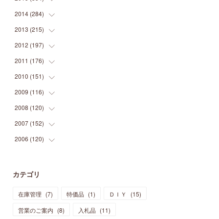
(
9
)
(
5
)
(
9
)
(
25
)
(
16
)
(
15
)
(
26
)
(
30
)
2014
(
284
(
15
)
)
(
12
)
(
5
)
(
12
)
(
25
)
(
22
)
(
12
)
(
20
)
(
28
)
(
45
)
2013
(
215
(
13
)
)
(
2
)
(
5
)
(
14
)
(
24
)
(
20
)
(
19
)
(
16
)
(
23
)
(
33
)
(
34
)
2012
(
197
(
11
)
)
(
5
)
(
21
)
(
24
)
(
40
)
(
28
)
(
24
)
(
13
)
(
24
)
(
29
)
(
31
)
2011
(
176
(
6
)
)
(
14
)
(
21
)
(
18
)
(
37
)
(
35
)
(
21
)
(
18
)
(
20
)
(
20
)
(
27
)
2010
(
151
(
13
)
)
(
14
)
(
35
)
(
19
)
(
34
)
(
37
)
(
20
)
(
24
)
(
22
)
(
18
)
(
26
)
(
22
)
2009
(
116
(
12
)
)
(
23
)
(
30
)
(
27
)
(
26
)
(
46
)
(
41
)
(
24
)
(
10
)
(
12
)
(
15
)
(
15
)
2008
(
120
(
6
)
)
(
12
)
(
48
)
(
32
)
(
22
)
(
30
)
(
25
)
(
11
)
(
13
)
(
15
)
(
10
)
(
8
)
2007
(
152
(
13
)
)
(
21
)
(
33
)
(
20
)
(
29
)
(
44
)
(
11
)
(
14
)
(
12
)
(
9
)
(
8
)
(
13
)
2006
(
120
(
9
)
)
(
39
)
(
30
)
(
28
)
(
19
)
(
23
)
(
18
)
(
10
)
(
10
)
(
7
)
(
7
)
(
13
)
(
5
)
(
11
)
(
44
)
(
14
)
(
31
)
(
28
)
(
15
)
(
12
)
(
7
)
(
8
)
(
11
)
(
14
)
カテゴリ
(
23
)
(
23
)
(
17
)
(
18
)
(
13
)
(
23
)
(
5
)
(
5
)
(
10
)
(
14
)
在庫管理
(
7
)
特価品
(
1
)
ＤＩＹ
(
15
)
(
17
)
(
20
)
(
3
)
(
11
)
(
14
)
(
6
)
(
9
)
(
11
)
(
15
)
営業のご案内
(
8
)
入札品
(
11
)
(
12
)
(
17
)
(
18
)
(
12
)
(
11
)
(
13
)
(
13
)
(
9
)