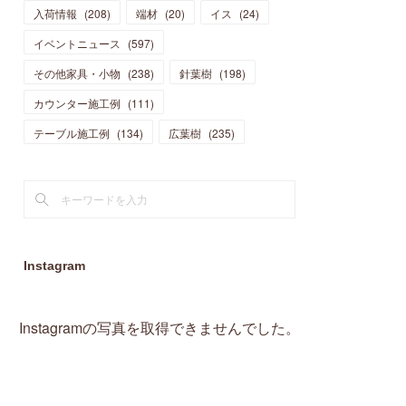
入荷情報
(
208
)
端材
(
20
)
イス
(
24
)
(
15
)
(
19
)
(
16
)
(
13
)
(
10
)
(
16
)
(
11
)
イベントニュース
(
597
)
(
13
)
(
14
)
(
14
)
(
13
)
(
13
)
(
20
)
その他家具・小物
(
4
)
(
238
)
針葉樹
(
198
)
(
15
)
(
8
)
(
18
)
(
16
)
(
16
)
カウンター施工例
(
10
)
(
111
)
(
16
)
(
13
)
(
11
)
(
13
)
テーブル施工例
(
2
)
(
134
)
広葉樹
(
235
)
(
9
)
(
1
)
Instagram
Instagramの写真を取得できませんでした。