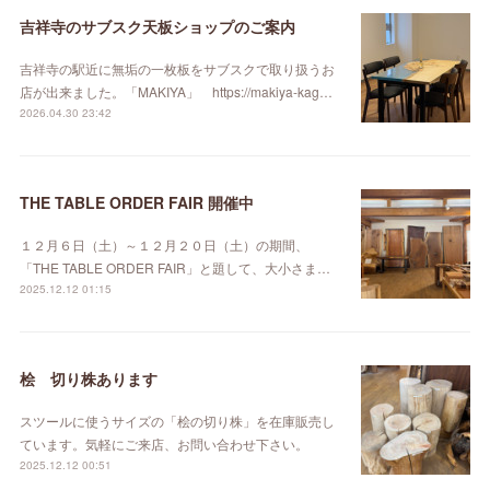
吉祥寺のサブスク天板ショップのご案内
吉祥寺の駅近に無垢の一枚板をサブスクで取り扱うお
店が出来ました。「MAKIYA」 https://makiya-kag…
2026.04.30 23:42
THE TABLE ORDER FAIR 開催中
１２月６日（土）～１２月２０日（土）の期間、
「THE TABLE ORDER FAIR」と題して、大小さま…
2025.12.12 01:15
桧 切り株あります
スツールに使うサイズの「桧の切り株」を在庫販売し
ています。気軽にご来店、お問い合わせ下さい。
2025.12.12 00:51