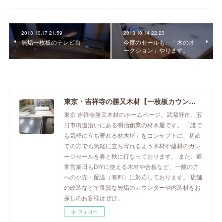
2013.10.17 21:59
2013.10.14 22:23
無垢一枚板のテレビ台
今度のセールも、「木のオ
ークション」やります。
東京・吉祥寺の勝又木材【一枚板カウンター】
東京 吉祥寺勝又木材のホームページ。武蔵野市、五
日市街道沿いにある明治創業の材木屋です。 「誰で
も気軽に立ち寄れる材木屋」をコンセプトに、初め
ての方でも気軽に立ち寄れるよう木材や建材のガレ
ージセールを春と秋に行なっております。 また、通
常営業日もDIYに使える木材や合板など、一般の方
への小売・配送（有料）に対応しております。 店舗
の改装などで良質な無垢のカウンターや内装材をお
探しのお客様はぜひ。
フォロー