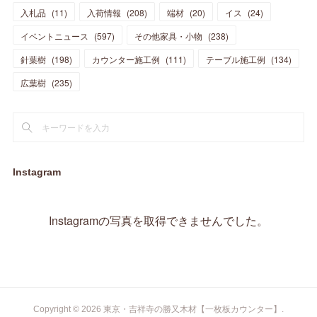
(
5
)
(
5
)
(
10
)
(
14
)
入札品
(
11
)
入荷情報
(
208
)
端材
(
20
)
イス
(
24
)
(
17
)
(
20
)
(
3
)
(
11
)
(
14
)
(
6
)
(
9
)
(
11
)
(
15
)
イベントニュース
(
597
)
その他家具・小物
(
238
)
(
12
)
(
17
)
(
18
)
針葉樹
(
12
(
198
)
)
カウンター施工例
(
111
)
テーブル施工例
(
134
)
(
11
)
(
13
)
(
13
)
(
9
)
広葉樹
(
235
)
(
15
)
(
19
)
(
16
)
(
13
)
(
10
)
(
16
)
(
11
)
(
13
)
(
14
)
(
14
)
(
13
)
(
13
)
(
20
)
(
4
)
(
15
)
(
8
)
(
18
)
(
16
)
Instagram
(
16
)
(
10
)
(
16
)
(
13
)
(
11
)
(
13
)
(
2
)
Instagramの写真を取得できませんでした。
(
9
)
(
1
)
Copyright ©
2026
東京・吉祥寺の勝又木材【一枚板カウンター】
.