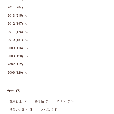
(
9
)
(
5
)
(
9
)
(
25
)
(
16
)
(
15
)
(
26
)
(
30
)
2014
(
284
(
15
)
)
(
12
)
(
5
)
(
12
)
(
25
)
(
22
)
(
12
)
(
20
)
(
28
)
(
45
)
2013
(
215
(
13
)
)
(
2
)
(
5
)
(
14
)
(
24
)
(
20
)
(
19
)
(
16
)
(
23
)
(
33
)
(
34
)
2012
(
197
(
11
)
)
(
5
)
(
21
)
(
24
)
(
40
)
(
28
)
(
24
)
(
13
)
(
24
)
(
29
)
(
31
)
2011
(
176
(
6
)
)
(
14
)
(
21
)
(
18
)
(
37
)
(
35
)
(
21
)
(
18
)
(
20
)
(
20
)
(
27
)
2010
(
151
(
13
)
)
(
14
)
(
35
)
(
19
)
(
34
)
(
37
)
(
20
)
(
24
)
(
22
)
(
18
)
(
26
)
(
22
)
2009
(
116
(
12
)
)
(
23
)
(
30
)
(
27
)
(
26
)
(
46
)
(
41
)
(
24
)
(
10
)
(
12
)
(
15
)
(
15
)
2008
(
120
(
6
)
)
(
12
)
(
48
)
(
32
)
(
22
)
(
30
)
(
25
)
(
11
)
(
13
)
(
15
)
(
10
)
(
8
)
2007
(
152
(
13
)
)
(
21
)
(
33
)
(
20
)
(
29
)
(
44
)
(
11
)
(
14
)
(
12
)
(
9
)
(
8
)
(
13
)
2006
(
120
(
9
)
)
(
39
)
(
30
)
(
28
)
(
19
)
(
23
)
(
18
)
(
10
)
(
10
)
(
7
)
(
7
)
(
13
)
(
5
)
(
11
)
(
44
)
(
14
)
(
31
)
(
28
)
(
15
)
(
12
)
(
7
)
(
8
)
(
11
)
(
14
)
カテゴリ
(
23
)
(
23
)
(
17
)
(
18
)
(
13
)
(
23
)
(
5
)
(
5
)
(
10
)
(
14
)
在庫管理
(
7
)
特価品
(
1
)
ＤＩＹ
(
15
)
(
17
)
(
20
)
(
3
)
(
11
)
(
14
)
(
6
)
(
9
)
(
11
)
(
15
)
営業のご案内
(
8
)
入札品
(
11
)
(
12
)
(
17
)
(
18
)
(
12
)
(
11
)
(
13
)
(
13
)
(
9
)