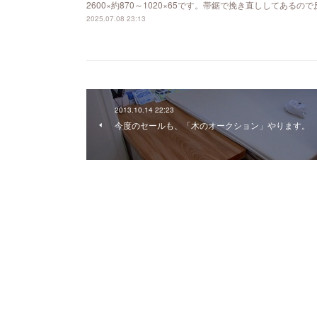
2600×約870～1020×65です。帯鋸で挽き直ししてあ
2025.07.08 23:13
2013.10.14 22:23
今度のセールも、「木のオークション」やります。