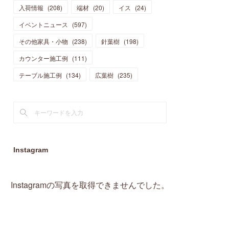
入荷情報
(
208
)
端材
(
20
)
イス
(
24
)
(
15
)
(
19
)
(
16
)
(
13
)
(
10
)
(
16
)
(
11
)
イベントニュース
(
597
)
(
13
)
(
14
)
(
14
)
(
13
)
(
13
)
(
20
)
その他家具・小物
(
4
)
(
238
)
針葉樹
(
198
)
(
15
)
(
8
)
(
18
)
(
16
)
(
16
)
カウンター施工例
(
10
)
(
111
)
(
16
)
(
13
)
(
11
)
(
13
)
テーブル施工例
(
2
)
(
134
)
広葉樹
(
235
)
(
9
)
(
1
)
Instagram
Instagramの写真を取得できませんでした。