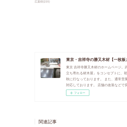
広葉樹
(
235
)
東京・吉祥寺の勝又木材【一枚板
東京 吉祥寺勝又木材のホームページ。
立ち寄れる材木屋」をコンセプトに、
秋に行なっております。 また、通常営
対応しております。 店舗の改装などで
フォロー
関連記事