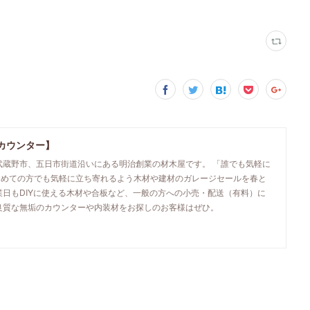
カウンター】
武蔵野市、五日市街道沿いにある明治創業の材木屋です。 「誰でも気軽に
初めての方でも気軽に立ち寄れるよう木材や建材のガレージセールを春と
業日もDIYに使える木材や合板など、一般の方への小売・配送（有料）に
良質な無垢のカウンターや内装材をお探しのお客様はぜひ。