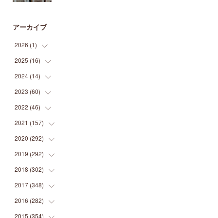
アーカイブ
2026
(
1
)
2025
(
16
(
1
)
)
2024
(
14
(
2
)
)
(
1
)
2023
(
60
(
1
)
)
(
1
)
(
2
)
2022
(
46
(
1
)
)
(
4
)
(
1
)
(
3
)
2021
(
157
(
2
)
)
(
2
)
(
7
)
(
5
)
(
1
)
2020
(
292
(
6
)
)
(
1
)
(
3
)
(
5
)
(
3
)
(
27
)
2019
(
292
(
14
)
)
(
5
)
(
4
)
(
4
)
(
14
)
(
35
)
2018
(
302
(
21
)
)
(
5
)
(
8
)
(
11
)
(
22
)
(
35
)
2017
(
348
(
18
)
)
(
6
)
(
2
)
(
7
)
(
22
)
(
37
)
(
29
)
2016
(
282
(
23
)
)
(
8
)
(
6
)
(
8
)
(
22
)
(
22
)
(
14
)
(
37
)
2015
(
354
(
18
)
)