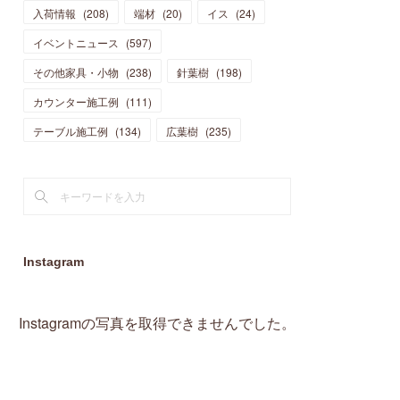
入荷情報
(
208
)
端材
(
20
)
イス
(
24
)
(
15
)
(
19
)
(
16
)
(
13
)
(
10
)
(
16
)
(
11
)
イベントニュース
(
597
)
(
13
)
(
14
)
(
14
)
(
13
)
(
13
)
(
20
)
その他家具・小物
(
4
)
(
238
)
針葉樹
(
198
)
(
15
)
(
8
)
(
18
)
(
16
)
(
16
)
カウンター施工例
(
10
)
(
111
)
(
16
)
(
13
)
(
11
)
(
13
)
テーブル施工例
(
2
)
(
134
)
広葉樹
(
235
)
(
9
)
(
1
)
Instagram
Instagramの写真を取得できませんでした。