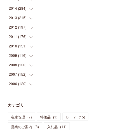
(
9
)
(
5
)
(
9
)
(
25
)
(
16
)
(
15
)
(
26
)
(
30
)
2014
(
284
(
15
)
)
(
12
)
(
5
)
(
12
)
(
25
)
(
22
)
(
12
)
(
20
)
(
28
)
(
45
)
2013
(
215
(
13
)
)
(
2
)
(
5
)
(
14
)
(
24
)
(
20
)
(
19
)
(
16
)
(
23
)
(
33
)
(
34
)
2012
(
197
(
11
)
)
(
5
)
(
21
)
(
24
)
(
40
)
(
28
)
(
24
)
(
13
)
(
24
)
(
29
)
(
31
)
2011
(
176
(
6
)
)
(
14
)
(
21
)
(
18
)
(
37
)
(
35
)
(
21
)
(
18
)
(
20
)
(
20
)
(
27
)
2010
(
151
(
13
)
)
(
14
)
(
35
)
(
19
)
(
34
)
(
37
)
(
20
)
(
24
)
(
22
)
(
18
)
(
26
)
(
22
)
2009
(
116
(
12
)
)
(
23
)
(
30
)
(
27
)
(
26
)
(
46
)
(
41
)
(
24
)
(
10
)
(
12
)
(
15
)
(
15
)
2008
(
120
(
6
)
)
(
12
)
(
48
)
(
32
)
(
22
)
(
30
)
(
25
)
(
11
)
(
13
)
(
15
)
(
10
)
(
8
)
2007
(
152
(
13
)
)
(
21
)
(
33
)
(
20
)
(
29
)
(
44
)
(
11
)
(
14
)
(
12
)
(
9
)
(
8
)
(
13
)
2006
(
120
(
9
)
)
(
39
)
(
30
)
(
28
)
(
19
)
(
23
)
(
18
)
(
10
)
(
10
)
(
7
)
(
7
)
(
13
)
(
5
)
(
11
)
(
44
)
(
14
)
(
31
)
(
28
)
(
15
)
(
12
)
(
7
)
(
8
)
(
11
)
(
14
)
カテゴリ
(
23
)
(
23
)
(
17
)
(
18
)
(
13
)
(
23
)
(
5
)
(
5
)
(
10
)
(
14
)
在庫管理
(
7
)
特価品
(
1
)
ＤＩＹ
(
15
)
(
17
)
(
20
)
(
3
)
(
11
)
(
14
)
(
6
)
(
9
)
(
11
)
(
15
)
営業のご案内
(
8
)
入札品
(
11
)
(
12
)
(
17
)
(
18
)
(
12
)
(
11
)
(
13
)
(
13
)
(
9
)