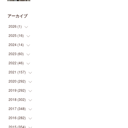
アーカイブ
2026
(
1
)
2025
(
16
(
1
)
)
2024
(
14
(
2
)
)
(
1
)
2023
(
60
(
1
)
)
(
1
)
(
2
)
2022
(
46
(
1
)
)
(
4
)
(
1
)
(
3
)
2021
(
157
(
2
)
)
(
2
)
(
7
)
(
5
)
(
1
)
2020
(
292
(
6
)
)
(
1
)
(
3
)
(
5
)
(
3
)
(
27
)
2019
(
292
(
14
)
)
(
5
)
(
4
)
(
4
)
(
14
)
(
35
)
2018
(
302
(
21
)
)
(
5
)
(
8
)
(
11
)
(
22
)
(
35
)
2017
(
348
(
18
)
)
(
6
)
(
2
)
(
7
)
(
22
)
(
37
)
(
29
)
2016
(
282
(
23
)
)
(
8
)
(
6
)
(
8
)
(
22
)
(
22
)
(
14
)
(
37
)
2015
(
354
(
18
)
)