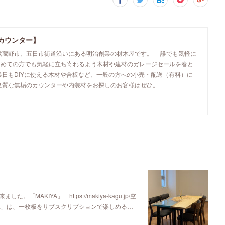
カウンター】
武蔵野市、五日市街道沿いにある明治創業の材木屋です。 「誰でも気軽に
初めての方でも気軽に立ち寄れるよう木材や建材のガレージセールを春と
業日もDIYに使える木材や合板など、一般の方への小売・配送（有料）に
良質な無垢のカウンターや内装材をお探しのお客様はぜひ。
KIYA」 https://makiya-kagu.jp/空
ya」は、一枚板をサブスクリプションで楽しめる…