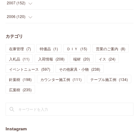
(
15
)
(
10
)
(
8
)
(
13
)
2007
(
152
)
(
21
)
(
33
)
(
20
)
(
29
)
(
44
)
(
11
)
(
14
)
(
12
)
(
9
)
(
8
)
(
13
)
(
9
)
2006
(
120
)
(
39
)
(
30
)
(
28
)
(
19
)
(
23
)
(
18
)
(
10
)
(
10
)
(
7
)
(
7
)
(
13
)
(
5
)
カテゴリ
(
11
)
(
44
)
(
14
)
(
31
)
(
28
)
(
15
)
(
12
)
(
7
)
(
8
)
(
11
)
(
14
)
在庫管理
(
7
)
特価品
(
1
)
ＤＩＹ
(
15
)
営業のご案内
(
8
)
(
23
)
(
23
)
(
17
)
(
18
)
(
13
)
(
23
)
(
5
)
(
5
)
(
10
)
(
14
)
入札品
(
11
)
入荷情報
(
208
)
端材
(
20
)
イス
(
24
)
(
17
)
(
20
)
(
3
)
(
11
)
(
14
)
(
6
)
(
9
)
(
11
)
(
15
)
イベントニュース
(
597
)
その他家具・小物
(
238
)
(
12
)
(
17
)
(
18
)
針葉樹
(
12
(
198
)
)
カウンター施工例
(
111
)
テーブル施工例
(
134
)
(
11
)
(
13
)
(
13
)
(
9
)
広葉樹
(
235
)
(
15
)
(
19
)
(
16
)
(
13
)
(
10
)
(
16
)
(
11
)
(
13
)
(
14
)
(
14
)
(
13
)
(
13
)
(
20
)
(
4
)
(
15
)
(
8
)
(
18
)
(
16
)
Instagram
(
16
)
(
10
)
(
16
)
(
13
)