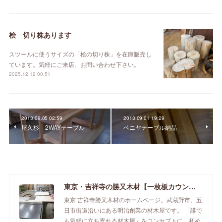
桧 切り株あります
スツールに使うサイズの「桧の切り株」を在庫販売し
ています。気軽にご来店、お問い合わせ下さい。
2025.12.12 00:51
2013.09.05 02:59
2013.09.01 19:29
屋久杉 2WAYテーブル
ベニヤテーブル納品
東京・吉祥寺の勝又木材【一枚板カウンター】
東京 吉祥寺勝又木材のホームページ。武蔵野市、五
日市街道沿いにある明治創業の材木屋です。 「誰で
も気軽に立ち寄れる材木屋」をコンセプトに、初め