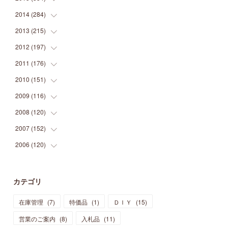
(
9
)
(
5
)
(
9
)
(
25
)
(
16
)
(
15
)
(
26
)
(
30
)
2014
(
284
(
15
)
)
(
12
)
(
5
)
(
12
)
(
25
)
(
22
)
(
12
)
(
20
)
(
28
)
(
45
)
2013
(
215
(
13
)
)
(
2
)
(
5
)
(
14
)
(
24
)
(
20
)
(
19
)
(
16
)
(
23
)
(
33
)
(
34
)
2012
(
197
(
11
)
)
(
5
)
(
21
)
(
24
)
(
40
)
(
28
)
(
24
)
(
13
)
(
24
)
(
29
)
(
31
)
2011
(
176
(
6
)
)
(
14
)
(
21
)
(
18
)
(
37
)
(
35
)
(
21
)
(
18
)
(
20
)
(
20
)
(
27
)
2010
(
151
(
13
)
)
(
14
)
(
35
)
(
19
)
(
34
)
(
37
)
(
20
)
(
24
)
(
22
)
(
18
)
(
26
)
(
22
)
2009
(
116
(
12
)
)
(
23
)
(
30
)
(
27
)
(
26
)
(
46
)
(
41
)
(
24
)
(
10
)
(
12
)
(
15
)
(
15
)
2008
(
120
(
6
)
)
(
12
)
(
48
)
(
32
)
(
22
)
(
30
)
(
25
)
(
11
)
(
13
)
(
15
)
(
10
)
(
8
)
2007
(
152
(
13
)
)
(
21
)
(
33
)
(
20
)
(
29
)
(
44
)
(
11
)
(
14
)
(
12
)
(
9
)
(
8
)
(
13
)
2006
(
120
(
9
)
)
(
39
)
(
30
)
(
28
)
(
19
)
(
23
)
(
18
)
(
10
)
(
10
)
(
7
)
(
7
)
(
13
)
(
5
)
(
11
)
(
44
)
(
14
)
(
31
)
(
28
)
(
15
)
(
12
)
(
7
)
(
8
)
(
11
)
(
14
)
カテゴリ
(
23
)
(
23
)
(
17
)
(
18
)
(
13
)
(
23
)
(
5
)
(
5
)
(
10
)
(
14
)
在庫管理
(
7
)
特価品
(
1
)
ＤＩＹ
(
15
)
(
17
)
(
20
)
(
3
)
(
11
)
(
14
)
(
6
)
(
9
)
(
11
)
(
15
)
営業のご案内
(
8
)
入札品
(
11
)
(
12
)
(
17
)
(
18
)
(
12
)
(
11
)
(
13
)
(
13
)
(
9
)