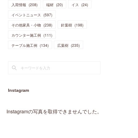
入荷情報
(
208
)
端材
(
20
)
イス
(
24
)
(
15
)
(
19
)
(
16
)
(
13
)
(
10
)
(
16
)
(
11
)
イベントニュース
(
597
)
(
13
)
(
14
)
(
14
)
(
13
)
(
13
)
(
20
)
その他家具・小物
(
4
)
(
238
)
針葉樹
(
198
)
(
15
)
(
8
)
(
18
)
(
16
)
(
16
)
カウンター施工例
(
10
)
(
111
)
(
16
)
(
13
)
(
11
)
(
13
)
テーブル施工例
(
2
)
(
134
)
広葉樹
(
235
)
(
9
)
(
1
)
Instagram
Instagramの写真を取得できませんでした。