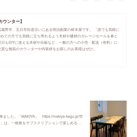
カウンター】
武蔵野市、五日市街道沿いにある明治創業の材木屋です。 「誰でも気軽に
初めての方でも気軽に立ち寄れるよう木材や建材のガレージセールを春と
業日もDIYに使える木材や合板など、一般の方への小売・配送（有料）に
良質な無垢のカウンターや内装材をお探しのお客様はぜひ。
KIYA」 https://makiya-kagu.jp/空
ya」は、一枚板をサブスクリプションで楽しめる…