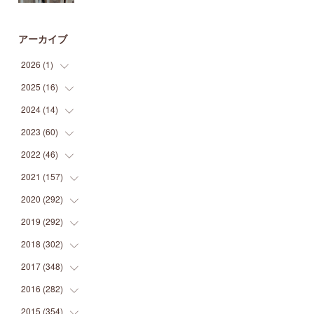
アーカイブ
2026
(
1
)
2025
(
16
(
1
)
)
2024
(
14
(
2
)
)
(
1
)
2023
(
60
(
1
)
)
(
1
)
(
2
)
2022
(
46
(
1
)
)
(
4
)
(
1
)
(
3
)
2021
(
157
(
2
)
)
(
2
)
(
7
)
(
5
)
(
1
)
2020
(
292
(
6
)
)
(
1
)
(
3
)
(
5
)
(
3
)
(
27
)
2019
(
292
(
14
)
)
(
5
)
(
4
)
(
4
)
(
14
)
(
35
)
2018
(
302
(
21
)
)
(
5
)
(
8
)
(
11
)
(
22
)
(
35
)
2017
(
348
(
18
)
)
(
6
)
(
2
)
(
7
)
(
22
)
(
37
)
(
29
)
2016
(
282
(
23
)
)
(
8
)
(
6
)
(
8
)
(
22
)
(
22
)
(
14
)
(
37
)
2015
(
354
(
18
)
)