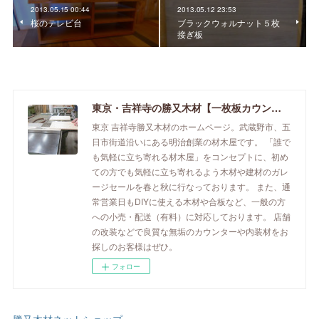
2013.05.15 00:44
2013.05.12 23:53
桜のテレビ台
ブラックウォルナット５枚
接ぎ板
東京・吉祥寺の勝又木材【一枚板カウンター】
東京 吉祥寺勝又木材のホームページ。武蔵野市、五
日市街道沿いにある明治創業の材木屋です。 「誰で
も気軽に立ち寄れる材木屋」をコンセプトに、初め
ての方でも気軽に立ち寄れるよう木材や建材のガレ
ージセールを春と秋に行なっております。 また、通
常営業日もDIYに使える木材や合板など、一般の方
への小売・配送（有料）に対応しております。 店舗
の改装などで良質な無垢のカウンターや内装材をお
探しのお客様はぜひ。
フォロー