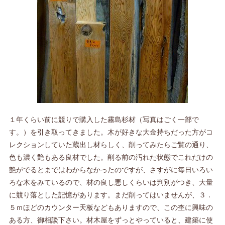
１年くらい前に競りで購入した霧島杉材（写真はごく一部で
す。）を引き取ってきました。木が好きな大金持ちだった方がコ
レクションしていた蔵出し材らしく、削ってみたらご覧の通り、
色も濃く艶もある良材でした。削る前の汚れた状態でこれだけの
艶がでるとまではわからなかったのですが、さすがに毎日いろい
ろな木をみているので、材の良し悪しくらいは判別がつき、大量
に競り落とした記憶があります。まだ削ってはいませんが、３．
５ｍほどのカウンター天板などもありますので、この杢に興味の
ある方、御相談下さい。材木屋をずっとやっていると、建築に使