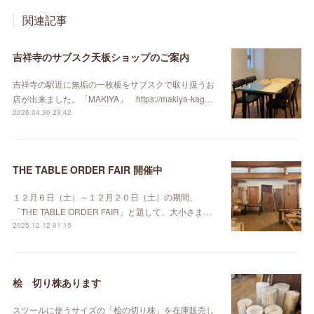
関連記事
吉祥寺のサブスク天板ショップのご案内
吉祥寺の駅近に無垢の一枚板をサブスクで取り扱うお
店が出来ました。「MAKIYA」 https://makiya-kag…
2026.04.30 23:42
THE TABLE ORDER FAIR 開催中
１２月６日（土）～１２月２０日（土）の期間、
「THE TABLE ORDER FAIR」と題して、大小さま…
2025.12.12 01:15
桧 切り株あります
スツールに使うサイズの「桧の切り株」を在庫販売し