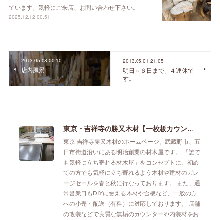
ています。気軽にご来店、お問い合わせ下さい。
2025.12.12 00:51
2013.05.08 00:10
2013.05.01 21:05
店内風景
明日～６日まで、４連休で
す。
東京・吉祥寺の勝又木材【一枚板カウンター】
東京 吉祥寺勝又木材のホームページ。武蔵野市、五
日市街道沿いにある明治創業の材木屋です。 「誰で
も気軽に立ち寄れる材木屋」をコンセプトに、初め
ての方でも気軽に立ち寄れるよう木材や建材のガレ
ージセールを春と秋に行なっております。 また、通
常営業日もDIYに使える木材や合板など、一般の方
への小売・配送（有料）に対応しております。 店舗
の改装などで良質な無垢のカウンターや内装材をお