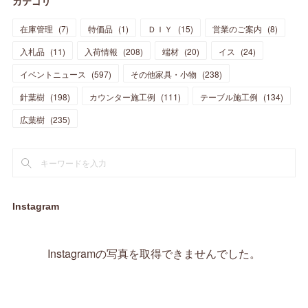
カテゴリ
(
11
)
(
44
)
(
14
)
(
31
)
(
28
)
(
15
)
(
12
)
(
7
)
(
8
)
(
11
)
(
14
)
在庫管理
(
7
)
特価品
(
1
)
ＤＩＹ
(
15
)
営業のご案内
(
8
)
(
23
)
(
23
)
(
17
)
(
18
)
(
13
)
(
23
)
(
5
)
(
5
)
(
10
)
(
14
)
入札品
(
11
)
入荷情報
(
208
)
端材
(
20
)
イス
(
24
)
(
17
)
(
20
)
(
3
)
(
11
)
(
14
)
(
6
)
(
9
)
(
11
)
(
15
)
イベントニュース
(
597
)
その他家具・小物
(
238
)
(
12
)
(
17
)
(
18
)
針葉樹
(
12
(
198
)
)
カウンター施工例
(
111
)
テーブル施工例
(
134
)
(
11
)
(
13
)
(
13
)
(
9
)
広葉樹
(
235
)
(
15
)
(
19
)
(
16
)
(
13
)
(
10
)
(
16
)
(
11
)
(
13
)
(
14
)
(
14
)
(
13
)
(
13
)
(
20
)
(
4
)
(
15
)
(
8
)
(
18
)
(
16
)
Instagram
(
16
)
(
10
)
(
16
)
(
13
)
(
11
)
(
13
)
(
2
)
Instagramの写真を取得できませんでした。
(
9
)
(
1
)