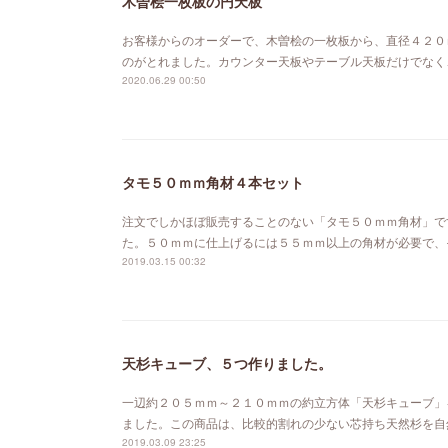
木曽桧一枚板の円天板
お客様からのオーダーで、木曽桧の一枚板から、直径４２０
のがとれました。カウンター天板やテーブル天板だけでなく
2020.06.29 00:50
タモ５０ｍｍ角材４本セット
注文でしかほぼ販売することのない「タモ５０ｍｍ角材」で
た。５０ｍｍに仕上げるには５５ｍｍ以上の角材が必要で、
2019.03.15 00:32
天杉キューブ、５つ作りました。
一辺約２０５ｍｍ～２１０ｍｍの約立方体「天杉キューブ」
ました。この商品は、比較的割れの少ない芯持ち天然杉を自
2019.03.09 23:25