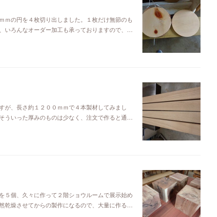
ｍｍの円を４枚切り出しました。１枚だけ無節のも
、いろんなオーダー加工も承っておりますので、…
すが、長さ約１２００ｍｍで４本製材してみまし
そういった厚みのものは少なく、注文で作ると通…
を５個、久々に作って２階ショウルームで展示始め
然乾燥させてからの製作になるので、大量に作る…