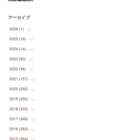
アーカイブ
2026
(
1
)
2025
(
16
(
1
)
)
2024
(
14
(
2
)
)
(
1
)
2023
(
60
(
1
)
)
(
1
)
(
2
)
2022
(
46
(
1
)
)
(
4
)
(
1
)
(
3
)
2021
(
157
(
2
)
)
(
2
)
(
7
)
(
5
)
(
1
)
2020
(
292
(
6
)
)
(
1
)
(
3
)
(
5
)
(
3
)
(
27
)
2019
(
292
(
14
)
)
(
5
)
(
4
)
(
4
)
(
14
)
(
35
)
2018
(
302
(
21
)
)
(
5
)
(
8
)
(
11
)
(
22
)
(
35
)
2017
(
348
(
18
)
)
(
6
)
(
2
)
(
7
)
(
22
)
(
37
)
(
29
)
2016
(
282
(
23
)
)
(
8
)
(
6
)
(
8
)
(
22
)
(
22
)
(
14
)
(
37
)
2015
(
354
(
18
)
)