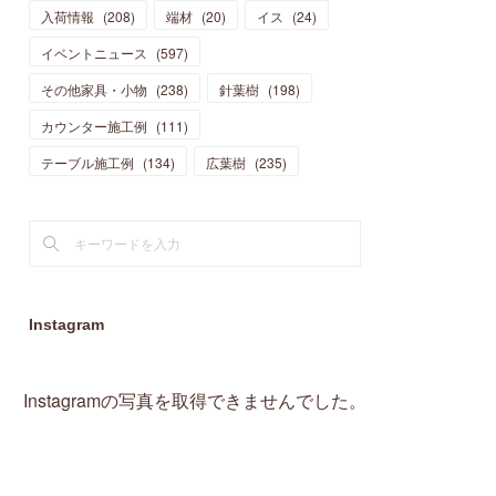
入荷情報
(
208
)
端材
(
20
)
イス
(
24
)
(
15
)
(
19
)
(
16
)
(
13
)
(
10
)
(
16
)
(
11
)
イベントニュース
(
597
)
(
13
)
(
14
)
(
14
)
(
13
)
(
13
)
(
20
)
その他家具・小物
(
4
)
(
238
)
針葉樹
(
198
)
(
15
)
(
8
)
(
18
)
(
16
)
(
16
)
カウンター施工例
(
10
)
(
111
)
(
16
)
(
13
)
(
11
)
(
13
)
テーブル施工例
(
2
)
(
134
)
広葉樹
(
235
)
(
9
)
(
1
)
Instagram
Instagramの写真を取得できませんでした。