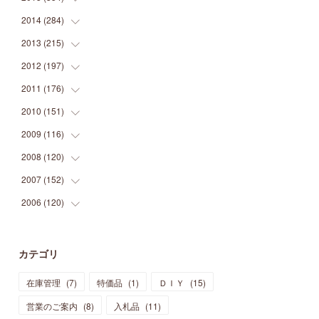
(
9
)
(
5
)
(
9
)
(
25
)
(
16
)
(
15
)
(
26
)
(
30
)
2014
(
284
(
15
)
)
(
12
)
(
5
)
(
12
)
(
25
)
(
22
)
(
12
)
(
20
)
(
28
)
(
45
)
2013
(
215
(
13
)
)
(
2
)
(
5
)
(
14
)
(
24
)
(
20
)
(
19
)
(
16
)
(
23
)
(
33
)
(
34
)
2012
(
197
(
11
)
)
(
5
)
(
21
)
(
24
)
(
40
)
(
28
)
(
24
)
(
13
)
(
24
)
(
29
)
(
31
)
2011
(
176
(
6
)
)
(
14
)
(
21
)
(
18
)
(
37
)
(
35
)
(
21
)
(
18
)
(
20
)
(
20
)
(
27
)
2010
(
151
(
13
)
)
(
14
)
(
35
)
(
19
)
(
34
)
(
37
)
(
20
)
(
24
)
(
22
)
(
18
)
(
26
)
(
22
)
2009
(
116
(
12
)
)
(
23
)
(
30
)
(
27
)
(
26
)
(
46
)
(
41
)
(
24
)
(
10
)
(
12
)
(
15
)
(
15
)
2008
(
120
(
6
)
)
(
12
)
(
48
)
(
32
)
(
22
)
(
30
)
(
25
)
(
11
)
(
13
)
(
15
)
(
10
)
(
8
)
2007
(
152
(
13
)
)
(
21
)
(
33
)
(
20
)
(
29
)
(
44
)
(
11
)
(
14
)
(
12
)
(
9
)
(
8
)
(
13
)
2006
(
120
(
9
)
)
(
39
)
(
30
)
(
28
)
(
19
)
(
23
)
(
18
)
(
10
)
(
10
)
(
7
)
(
7
)
(
13
)
(
5
)
(
11
)
(
44
)
(
14
)
(
31
)
(
28
)
(
15
)
(
12
)
(
7
)
(
8
)
(
11
)
(
14
)
カテゴリ
(
23
)
(
23
)
(
17
)
(
18
)
(
13
)
(
23
)
(
5
)
(
5
)
(
10
)
(
14
)
在庫管理
(
7
)
特価品
(
1
)
ＤＩＹ
(
15
)
(
17
)
(
20
)
(
3
)
(
11
)
(
14
)
(
6
)
(
9
)
(
11
)
(
15
)
営業のご案内
(
8
)
入札品
(
11
)
(
12
)
(
17
)
(
18
)
(
12
)
(
11
)
(
13
)
(
13
)
(
9
)