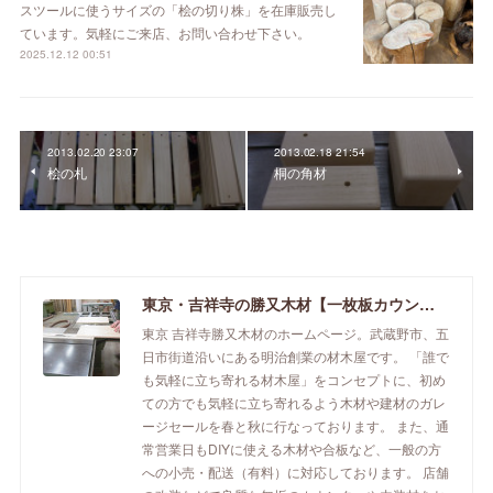
スツールに使うサイズの「桧の切り株」を在庫販売し
ています。気軽にご来店、お問い合わせ下さい。
2025.12.12 00:51
2013.02.20 23:07
2013.02.18 21:54
桧の札
桐の角材
東京・吉祥寺の勝又木材【一枚板カウンター】
東京 吉祥寺勝又木材のホームページ。武蔵野市、五
日市街道沿いにある明治創業の材木屋です。 「誰で
も気軽に立ち寄れる材木屋」をコンセプトに、初め
ての方でも気軽に立ち寄れるよう木材や建材のガレ
ージセールを春と秋に行なっております。 また、通
常営業日もDIYに使える木材や合板など、一般の方
への小売・配送（有料）に対応しております。 店舗