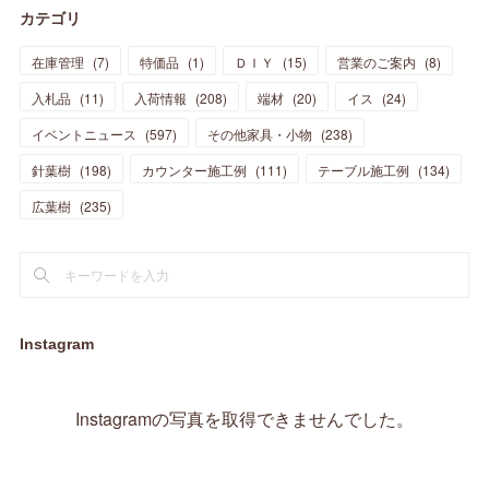
カテゴリ
(
11
)
(
44
)
(
14
)
(
31
)
(
28
)
(
15
)
(
12
)
(
7
)
(
8
)
(
11
)
(
14
)
在庫管理
(
7
)
特価品
(
1
)
ＤＩＹ
(
15
)
営業のご案内
(
8
)
(
23
)
(
23
)
(
17
)
(
18
)
(
13
)
(
23
)
(
5
)
(
5
)
(
10
)
(
14
)
入札品
(
11
)
入荷情報
(
208
)
端材
(
20
)
イス
(
24
)
(
17
)
(
20
)
(
3
)
(
11
)
(
14
)
(
6
)
(
9
)
(
11
)
(
15
)
イベントニュース
(
597
)
その他家具・小物
(
238
)
(
12
)
(
17
)
(
18
)
針葉樹
(
12
(
198
)
)
カウンター施工例
(
111
)
テーブル施工例
(
134
)
(
11
)
(
13
)
(
13
)
(
9
)
広葉樹
(
235
)
(
15
)
(
19
)
(
16
)
(
13
)
(
10
)
(
16
)
(
11
)
(
13
)
(
14
)
(
14
)
(
13
)
(
13
)
(
20
)
(
4
)
(
15
)
(
8
)
(
18
)
(
16
)
Instagram
(
16
)
(
10
)
(
16
)
(
13
)
(
11
)
(
13
)
(
2
)
Instagramの写真を取得できませんでした。
(
9
)
(
1
)