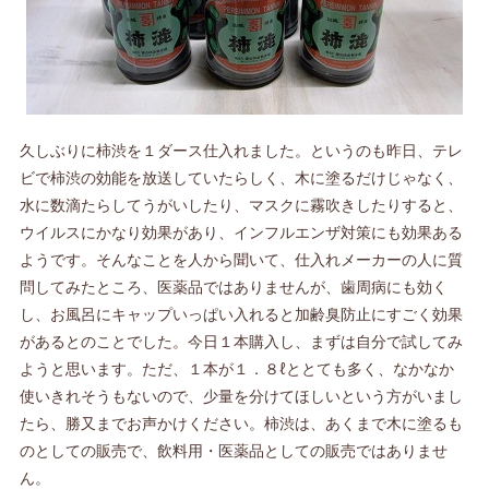
久しぶりに柿渋を１ダース仕入れました。というのも昨日、テレ
ビで柿渋の効能を放送していたらしく、木に塗るだけじゃなく、
水に数滴たらしてうがいしたり、マスクに霧吹きしたりすると、
ウイルスにかなり効果があり、インフルエンザ対策にも効果ある
ようです。そんなことを人から聞いて、仕入れメーカーの人に質
問してみたところ、医薬品ではありませんが、歯周病にも効く
し、お風呂にキャップいっぱい入れると加齢臭防止にすごく効果
があるとのことでした。今日１本購入し、まずは自分で試してみ
ようと思います。ただ、１本が１．８ℓととても多く、なかなか
使いきれそうもないので、少量を分けてほしいという方がいまし
たら、勝又までお声かけください。柿渋は、あくまで木に塗るも
のとしての販売で、飲料用・医薬品としての販売ではありませ
ん。