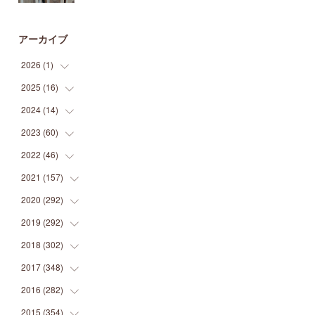
アーカイブ
2026
(
1
)
2025
(
16
(
1
)
)
2024
(
14
(
2
)
)
(
1
)
2023
(
60
(
1
)
)
(
1
)
(
2
)
2022
(
46
(
1
)
)
(
4
)
(
1
)
(
3
)
2021
(
157
(
2
)
)
(
2
)
(
7
)
(
5
)
(
1
)
2020
(
292
(
6
)
)
(
1
)
(
3
)
(
5
)
(
3
)
(
27
)
2019
(
292
(
14
)
)
(
5
)
(
4
)
(
4
)
(
14
)
(
35
)
2018
(
302
(
21
)
)
(
5
)
(
8
)
(
11
)
(
22
)
(
35
)
2017
(
348
(
18
)
)
(
6
)
(
2
)
(
7
)
(
22
)
(
37
)
(
29
)
2016
(
282
(
23
)
)
(
8
)
(
6
)
(
8
)
(
22
)
(
22
)
(
14
)
(
37
)
2015
(
354
(
18
)
)