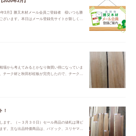
2020年3月】
0年3月】勝又木材メール会員ご登録者 様いつも勝
ございます。本日はメール登録先サイトが新しく…
相場から考えてみるとかなり御買い得になっていま
、チーク材と秋田杉柾板が完売したので、チーク…
ト！
します。（～３月３０日）セール商品の値札は薄ピ
ます。主な出品特価商品は、パドック、スリヤマ…