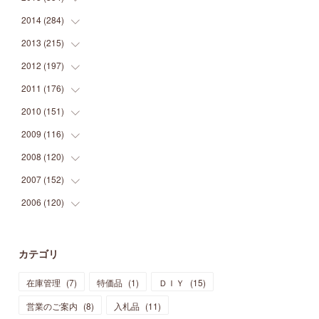
(
9
)
(
5
)
(
9
)
(
25
)
(
16
)
(
15
)
(
26
)
(
30
)
2014
(
284
(
15
)
)
(
12
)
(
5
)
(
12
)
(
25
)
(
22
)
(
12
)
(
20
)
(
28
)
(
45
)
2013
(
215
(
13
)
)
(
2
)
(
5
)
(
14
)
(
24
)
(
20
)
(
19
)
(
16
)
(
23
)
(
33
)
(
34
)
2012
(
197
(
11
)
)
(
5
)
(
21
)
(
24
)
(
40
)
(
28
)
(
24
)
(
13
)
(
24
)
(
29
)
(
31
)
2011
(
176
(
6
)
)
(
14
)
(
21
)
(
18
)
(
37
)
(
35
)
(
21
)
(
18
)
(
20
)
(
20
)
(
27
)
2010
(
151
(
13
)
)
(
14
)
(
35
)
(
19
)
(
34
)
(
37
)
(
20
)
(
24
)
(
22
)
(
18
)
(
26
)
(
22
)
2009
(
116
(
12
)
)
(
23
)
(
30
)
(
27
)
(
26
)
(
46
)
(
41
)
(
24
)
(
10
)
(
12
)
(
15
)
(
15
)
2008
(
120
(
6
)
)
(
12
)
(
48
)
(
32
)
(
22
)
(
30
)
(
25
)
(
11
)
(
13
)
(
15
)
(
10
)
(
8
)
2007
(
152
(
13
)
)
(
21
)
(
33
)
(
20
)
(
29
)
(
44
)
(
11
)
(
14
)
(
12
)
(
9
)
(
8
)
(
13
)
2006
(
120
(
9
)
)
(
39
)
(
30
)
(
28
)
(
19
)
(
23
)
(
18
)
(
10
)
(
10
)
(
7
)
(
7
)
(
13
)
(
5
)
(
11
)
(
44
)
(
14
)
(
31
)
(
28
)
(
15
)
(
12
)
(
7
)
(
8
)
(
11
)
(
14
)
カテゴリ
(
23
)
(
23
)
(
17
)
(
18
)
(
13
)
(
23
)
(
5
)
(
5
)
(
10
)
(
14
)
在庫管理
(
7
)
特価品
(
1
)
ＤＩＹ
(
15
)
(
17
)
(
20
)
(
3
)
(
11
)
(
14
)
(
6
)
(
9
)
(
11
)
(
15
)
営業のご案内
(
8
)
入札品
(
11
)
(
12
)
(
17
)
(
18
)
(
12
)
(
11
)
(
13
)
(
13
)
(
9
)