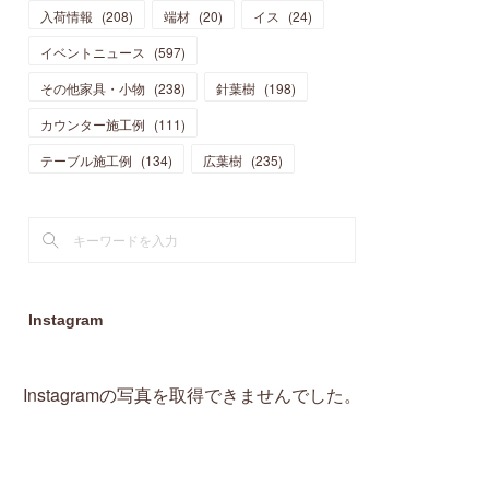
入荷情報
(
208
)
端材
(
20
)
イス
(
24
)
(
15
)
(
19
)
(
16
)
(
13
)
(
10
)
(
16
)
(
11
)
イベントニュース
(
597
)
(
13
)
(
14
)
(
14
)
(
13
)
(
13
)
(
20
)
その他家具・小物
(
4
)
(
238
)
針葉樹
(
198
)
(
15
)
(
8
)
(
18
)
(
16
)
(
16
)
カウンター施工例
(
10
)
(
111
)
(
16
)
(
13
)
(
11
)
(
13
)
テーブル施工例
(
2
)
(
134
)
広葉樹
(
235
)
(
9
)
(
1
)
Instagram
Instagramの写真を取得できませんでした。