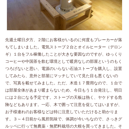
先週土曜日夕方、２階にお客様がいるのに何度もブレーカーが落
ちてしまいました。電気ストーブ２台とオイルヒーター（デロン
ギ）１台をフル稼働したことが大きな要因なのですが、ゆっくり
コーヒーや中国茶を飲む環境として暖房なしの部屋というのもく
つろげないと思い、電源のいらない石油ストーブを購入し、設置
してみたら、意外と部屋にマッチしていて見た目も悪くないの
で、写真を載せてみました。ただ、木造１７畳用なので、１台で
は部屋全体があまり暖まらないため、今日もう１台発注し、明日
には２台になる予定です。ストーブの天板は熱く、ヤケドする危
険などもあります。一応、木で囲って注意を促してはいますが、
お子様連れのお客様などは特に注意していただけると助かりま
す。３～４日前から風邪気味で、体調が今いちなので、さっきグ
ルッペに行って無農薬・無肥料栽培の大根を買ってきました。そ