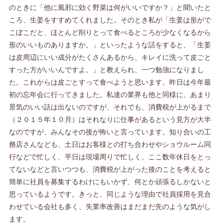
のときに「他に風邪に効く野菜は何がいいですか？」と聞いたと
ころ、生姜をすすめてくれました。そのとき私が「生姜は形がで
こぼこだと、ほとんど削りとって食べるところが少なくなるから
形のいいものありますか。」といったような話をすると、「生姜
は皮周辺にいい成分がたくさんあるから、キレイに洗って皮ごと
すった方がいいんですよ。」と教えられ、一つ勉強になりまし
た。これからは皮ごとすって食べようと思います。昨日は今年最
初の忘年会に行ってきました。私達の業界も他と同様に、あまり
景気のいい話は出ないのですが、それでも、消費税が上がるまで
（２０１５年１０月）はそれなりに仕事があるという見方が大半
なのですが、みんなその後が怖いと言っています。知り合いの工
務店さんなども、土日はお客様との打ち合わせやショウルーム同
行などで忙しく、平日は現場周りで忙しく、ここ数年休日をとっ
てないなどと言いつつも、消費税が上がった後のことを考えると
簡単に社員を募集するわけにもいかず、何とか頑張るしかないと
思っているようです。きっと、同じような理由で社員採用を見合
わせている会社も多く、失業率改善はまだまだ先のような気がし
ます。