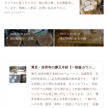
スツールに使うサイズの「桧の切り株」を在庫販売し
ています。気軽にご来店、お問い合わせ下さい。
2025.12.12 00:51
2012.12.05 21:37
2012.11.27 21:10
杉の輪切り、入荷。
木に関係のある小物
東京・吉祥寺の勝又木材【一枚板カウンター】
東京 吉祥寺勝又木材のホームページ。武蔵野市、五
日市街道沿いにある明治創業の材木屋です。 「誰で
も気軽に立ち寄れる材木屋」をコンセプトに、初め
ての方でも気軽に立ち寄れるよう木材や建材のガレ
ージセールを春と秋に行なっております。 また、通
常営業日もDIYに使える木材や合板など、一般の方
への小売・配送（有料）に対応しております。 店舗