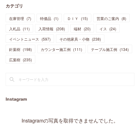
カテゴリ
(
11
)
(
44
)
(
14
)
(
31
)
(
28
)
(
15
)
(
12
)
(
7
)
(
8
)
(
11
)
(
14
)
在庫管理
(
7
)
特価品
(
1
)
ＤＩＹ
(
15
)
営業のご案内
(
8
)
(
23
)
(
23
)
(
17
)
(
18
)
(
13
)
(
23
)
(
5
)
(
5
)
(
10
)
(
14
)
入札品
(
11
)
入荷情報
(
208
)
端材
(
20
)
イス
(
24
)
(
17
)
(
20
)
(
3
)
(
11
)
(
14
)
(
6
)
(
9
)
(
11
)
(
15
)
イベントニュース
(
597
)
その他家具・小物
(
238
)
(
12
)
(
17
)
(
18
)
針葉樹
(
12
(
198
)
)
カウンター施工例
(
111
)
テーブル施工例
(
134
)
(
11
)
(
13
)
(
13
)
(
9
)
広葉樹
(
235
)
(
15
)
(
19
)
(
16
)
(
13
)
(
10
)
(
16
)
(
11
)
(
13
)
(
14
)
(
14
)
(
13
)
(
13
)
(
20
)
(
4
)
(
15
)
(
8
)
(
18
)
(
16
)
Instagram
(
16
)
(
10
)
(
16
)
(
13
)
(
11
)
(
13
)
(
2
)
Instagramの写真を取得できませんでした。
(
9
)
(
1
)