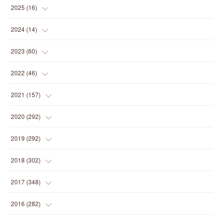
(
1
)
2025
(
16
)
(
2
)
2024
(
14
)
(
1
)
(
1
)
2023
(
60
)
(
1
)
(
2
)
(
1
)
2022
(
46
)
(
4
)
(
1
)
(
3
)
(
2
)
2021
(
157
)
(
2
)
(
7
)
(
5
)
(
1
)
(
6
)
2020
(
292
)
(
1
)
(
3
)
(
5
)
(
3
)
(
27
)
(
14
)
2019
(
292
)
(
5
)
(
4
)
(
4
)
(
14
)
(
35
)
(
21
)
2018
(
302
)
(
5
)
(
8
)
(
11
)
(
22
)
(
35
)
(
18
)
2017
(
348
)
(
6
)
(
2
)
(
7
)
(
22
)
(
37
)
(
29
)
(
23
)
2016
(
282
)
(
8
)
(
6
)
(
8
)
(
22
)
(
22
)