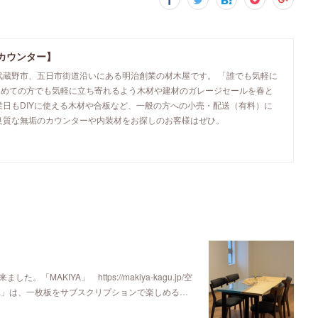
カウンター】
武蔵野市、五日市街道沿いにある明治創業の材木屋です。 「誰でも気軽に
初めての方でも気軽に立ち寄れるよう木材や建材のガレージセールを春と
業日もDIYに使える木材や合板など、一般の方への小売・配送（有料）に
良質な無垢のカウンターや内装材をお探しのお客様はぜひ。
KIYA」 https://makiya-kagu.jp/空
ya」は、一枚板をサブスクリプションで楽しめる…