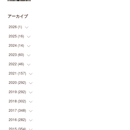
アーカイブ
2026
(
1
)
2025
(
16
(
1
)
)
2024
(
14
(
2
)
)
(
1
)
2023
(
60
(
1
)
)
(
1
)
(
2
)
2022
(
46
(
1
)
)
(
4
)
(
1
)
(
3
)
2021
(
157
(
2
)
)
(
2
)
(
7
)
(
5
)
(
1
)
2020
(
292
(
6
)
)
(
1
)
(
3
)
(
5
)
(
3
)
(
27
)
2019
(
292
(
14
)
)
(
5
)
(
4
)
(
4
)
(
14
)
(
35
)
2018
(
302
(
21
)
)
(
5
)
(
8
)
(
11
)
(
22
)
(
35
)
2017
(
348
(
18
)
)
(
6
)
(
2
)
(
7
)
(
22
)
(
37
)
(
29
)
2016
(
282
(
23
)
)
(
8
)
(
6
)
(
8
)
(
22
)
(
22
)
(
14
)
(
37
)
2015
(
354
(
18
)
)