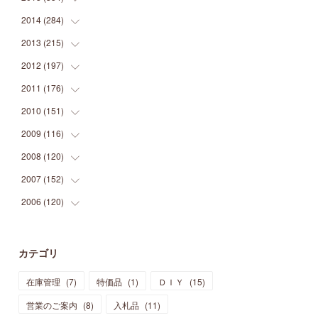
(
9
)
(
5
)
(
9
)
(
25
)
(
16
)
(
15
)
(
26
)
(
30
)
2014
(
284
(
15
)
)
(
12
)
(
5
)
(
12
)
(
25
)
(
22
)
(
12
)
(
20
)
(
28
)
(
45
)
2013
(
215
(
13
)
)
(
2
)
(
5
)
(
14
)
(
24
)
(
20
)
(
19
)
(
16
)
(
23
)
(
33
)
(
34
)
2012
(
197
(
11
)
)
(
5
)
(
21
)
(
24
)
(
40
)
(
28
)
(
24
)
(
13
)
(
24
)
(
29
)
(
31
)
2011
(
176
(
6
)
)
(
14
)
(
21
)
(
18
)
(
37
)
(
35
)
(
21
)
(
18
)
(
20
)
(
20
)
(
27
)
2010
(
151
(
13
)
)
(
14
)
(
35
)
(
19
)
(
34
)
(
37
)
(
20
)
(
24
)
(
22
)
(
18
)
(
26
)
(
22
)
2009
(
116
(
12
)
)
(
23
)
(
30
)
(
27
)
(
26
)
(
46
)
(
41
)
(
24
)
(
10
)
(
12
)
(
15
)
(
15
)
2008
(
120
(
6
)
)
(
12
)
(
48
)
(
32
)
(
22
)
(
30
)
(
25
)
(
11
)
(
13
)
(
15
)
(
10
)
(
8
)
2007
(
152
(
13
)
)
(
21
)
(
33
)
(
20
)
(
29
)
(
44
)
(
11
)
(
14
)
(
12
)
(
9
)
(
8
)
(
13
)
2006
(
120
(
9
)
)
(
39
)
(
30
)
(
28
)
(
19
)
(
23
)
(
18
)
(
10
)
(
10
)
(
7
)
(
7
)
(
13
)
(
5
)
(
11
)
(
44
)
(
14
)
(
31
)
(
28
)
(
15
)
(
12
)
(
7
)
(
8
)
(
11
)
(
14
)
カテゴリ
(
23
)
(
23
)
(
17
)
(
18
)
(
13
)
(
23
)
(
5
)
(
5
)
(
10
)
(
14
)
在庫管理
(
7
)
特価品
(
1
)
ＤＩＹ
(
15
)
(
17
)
(
20
)
(
3
)
(
11
)
(
14
)
(
6
)
(
9
)
(
11
)
(
15
)
営業のご案内
(
8
)
入札品
(
11
)
(
12
)
(
17
)
(
18
)
(
12
)
(
11
)
(
13
)
(
13
)
(
9
)