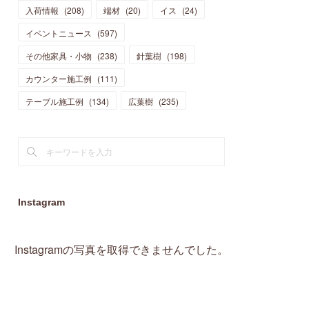
入荷情報
(
208
)
端材
(
20
)
イス
(
24
)
(
15
)
(
19
)
(
16
)
(
13
)
(
10
)
(
16
)
(
11
)
イベントニュース
(
597
)
(
13
)
(
14
)
(
14
)
(
13
)
(
13
)
(
20
)
その他家具・小物
(
4
)
(
238
)
針葉樹
(
198
)
(
15
)
(
8
)
(
18
)
(
16
)
(
16
)
カウンター施工例
(
10
)
(
111
)
(
16
)
(
13
)
(
11
)
(
13
)
テーブル施工例
(
2
)
(
134
)
広葉樹
(
235
)
(
9
)
(
1
)
Instagram
Instagramの写真を取得できませんでした。