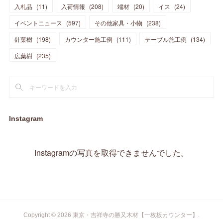
(
10
)
(
14
)
入札品
(
11
)
入荷情報
(
208
)
端材
(
20
)
イス
(
24
)
(
17
)
(
20
)
(
3
)
(
11
)
(
14
)
(
6
)
(
9
)
(
11
)
(
15
)
イベントニュース
(
597
)
その他家具・小物
(
238
)
(
12
)
(
17
)
(
18
)
針葉樹
(
12
(
198
)
)
カウンター施工例
(
111
)
テーブル施工例
(
134
)
(
11
)
(
13
)
(
13
)
(
9
)
広葉樹
(
235
)
(
15
)
(
19
)
(
16
)
(
13
)
(
10
)
(
16
)
(
11
)
(
13
)
(
14
)
(
14
)
(
13
)
(
13
)
(
20
)
(
4
)
(
15
)
(
8
)
(
18
)
(
16
)
Instagram
(
16
)
(
10
)
(
16
)
(
13
)
(
11
)
(
13
)
(
2
)
Instagramの写真を取得できませんでした。
(
9
)
(
1
)
Copyright ©
2026
東京・吉祥寺の勝又木材【一枚板カウンター】
.