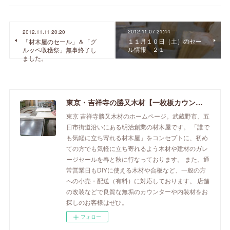
2012.11.07 21:44
2012.11.11 20:20
１１月１０日（土）のセー
「材木屋のセール」＆「グ
ル情報 ２１
ルッペ収穫祭」無事終了し
ました。
東京・吉祥寺の勝又木材【一枚板カウンター】
東京 吉祥寺勝又木材のホームページ。武蔵野市、五
日市街道沿いにある明治創業の材木屋です。 「誰で
も気軽に立ち寄れる材木屋」をコンセプトに、初め
ての方でも気軽に立ち寄れるよう木材や建材のガレ
ージセールを春と秋に行なっております。 また、通
常営業日もDIYに使える木材や合板など、一般の方
への小売・配送（有料）に対応しております。 店舗
の改装などで良質な無垢のカウンターや内装材をお
探しのお客様はぜひ。
フォロー