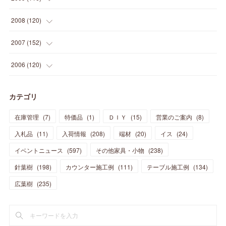
(
23
)
(
30
)
(
27
)
(
26
)
(
46
)
(
41
)
(
24
)
(
10
)
(
12
)
(
15
)
(
15
)
(
6
)
2008
(
120
)
(
12
)
(
48
)
(
32
)
(
22
)
(
30
)
(
25
)
(
11
)
(
13
)
(
15
)
(
10
)
(
8
)
(
13
)
2007
(
152
)
(
21
)
(
33
)
(
20
)
(
29
)
(
44
)
(
11
)
(
14
)
(
12
)
(
9
)
(
8
)
(
13
)
(
9
)
2006
(
120
)
(
39
)
(
30
)
(
28
)
(
19
)
(
23
)
(
18
)
(
10
)
(
10
)
(
7
)
(
7
)
(
13
)
(
5
)
カテゴリ
(
11
)
(
44
)
(
14
)
(
31
)
(
28
)
(
15
)
(
12
)
(
7
)
(
8
)
(
11
)
(
14
)
在庫管理
(
7
)
特価品
(
1
)
ＤＩＹ
(
15
)
営業のご案内
(
8
)
(
23
)
(
23
)
(
17
)
(
18
)
(
13
)
(
23
)
(
5
)
(
5
)
(
10
)
(
14
)
入札品
(
11
)
入荷情報
(
208
)
端材
(
20
)
イス
(
24
)
(
17
)
(
20
)
(
3
)
(
11
)
(
14
)
(
6
)
(
9
)
(
11
)
(
15
)
イベントニュース
(
597
)
その他家具・小物
(
238
)
(
12
)
(
17
)
(
18
)
針葉樹
(
12
(
198
)
)
カウンター施工例
(
111
)
テーブル施工例
(
134
)
(
11
)
(
13
)
(
13
)
(
9
)
広葉樹
(
235
)
(
15
)
(
19
)
(
16
)
(
13
)
(
10
)
(
16
)
(
11
)
(
13
)
(
14
)
(
14
)
(
13
)
(
13
)
(
20
)