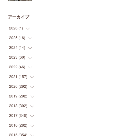
アーカイブ
2026
(
1
)
2025
(
16
(
1
)
)
2024
(
14
(
2
)
)
(
1
)
2023
(
60
(
1
)
)
(
1
)
(
2
)
2022
(
46
(
1
)
)
(
4
)
(
1
)
(
3
)
2021
(
157
(
2
)
)
(
2
)
(
7
)
(
5
)
(
1
)
2020
(
292
(
6
)
)
(
1
)
(
3
)
(
5
)
(
3
)
(
27
)
2019
(
292
(
14
)
)
(
5
)
(
4
)
(
4
)
(
14
)
(
35
)
2018
(
302
(
21
)
)
(
5
)
(
8
)
(
11
)
(
22
)
(
35
)
2017
(
348
(
18
)
)
(
6
)
(
2
)
(
7
)
(
22
)
(
37
)
(
29
)
2016
(
282
(
23
)
)
(
8
)
(
6
)
(
8
)
(
22
)
(
22
)
(
14
)
(
37
)
2015
(
354
(
18
)
)