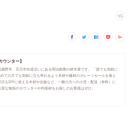
カウンター】
武蔵野市、五日市街道沿いにある明治創業の材木屋です。 「誰でも気軽に
初めての方でも気軽に立ち寄れるよう木材や建材のガレージセールを春と
業日もDIYに使える木材や合板など、一般の方への小売・配送（有料）に
良質な無垢のカウンターや内装材をお探しのお客様はぜひ。