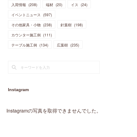
入荷情報
(
208
)
端材
(
20
)
イス
(
24
)
(
15
)
(
19
)
(
16
)
(
13
)
(
10
)
(
16
)
(
11
)
イベントニュース
(
597
)
(
13
)
(
14
)
(
14
)
(
13
)
(
13
)
(
20
)
その他家具・小物
(
4
)
(
238
)
針葉樹
(
198
)
(
15
)
(
8
)
(
18
)
(
16
)
(
16
)
カウンター施工例
(
10
)
(
111
)
(
16
)
(
13
)
(
11
)
(
13
)
テーブル施工例
(
2
)
(
134
)
広葉樹
(
235
)
(
9
)
(
1
)
Instagram
Instagramの写真を取得できませんでした。