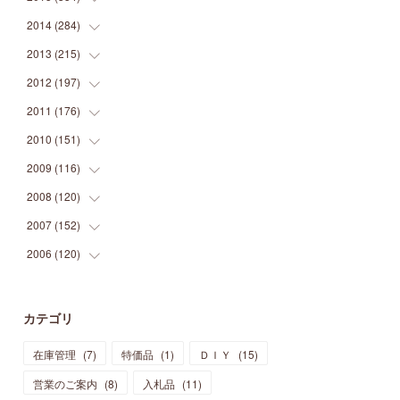
(
9
)
(
5
)
(
9
)
(
25
)
(
16
)
(
15
)
(
26
)
(
30
)
2014
(
284
(
15
)
)
(
12
)
(
5
)
(
12
)
(
25
)
(
22
)
(
12
)
(
20
)
(
28
)
(
45
)
2013
(
215
(
13
)
)
(
2
)
(
5
)
(
14
)
(
24
)
(
20
)
(
19
)
(
16
)
(
23
)
(
33
)
(
34
)
2012
(
197
(
11
)
)
(
5
)
(
21
)
(
24
)
(
40
)
(
28
)
(
24
)
(
13
)
(
24
)
(
29
)
(
31
)
2011
(
176
(
6
)
)
(
14
)
(
21
)
(
18
)
(
37
)
(
35
)
(
21
)
(
18
)
(
20
)
(
20
)
(
27
)
2010
(
151
(
13
)
)
(
14
)
(
35
)
(
19
)
(
34
)
(
37
)
(
20
)
(
24
)
(
22
)
(
18
)
(
26
)
(
22
)
2009
(
116
(
12
)
)
(
23
)
(
30
)
(
27
)
(
26
)
(
46
)
(
41
)
(
24
)
(
10
)
(
12
)
(
15
)
(
15
)
2008
(
120
(
6
)
)
(
12
)
(
48
)
(
32
)
(
22
)
(
30
)
(
25
)
(
11
)
(
13
)
(
15
)
(
10
)
(
8
)
2007
(
152
(
13
)
)
(
21
)
(
33
)
(
20
)
(
29
)
(
44
)
(
11
)
(
14
)
(
12
)
(
9
)
(
8
)
(
13
)
2006
(
120
(
9
)
)
(
39
)
(
30
)
(
28
)
(
19
)
(
23
)
(
18
)
(
10
)
(
10
)
(
7
)
(
7
)
(
13
)
(
5
)
(
11
)
(
44
)
(
14
)
(
31
)
(
28
)
(
15
)
(
12
)
(
7
)
(
8
)
(
11
)
(
14
)
カテゴリ
(
23
)
(
23
)
(
17
)
(
18
)
(
13
)
(
23
)
(
5
)
(
5
)
(
10
)
(
14
)
在庫管理
(
7
)
特価品
(
1
)
ＤＩＹ
(
15
)
(
17
)
(
20
)
(
3
)
(
11
)
(
14
)
(
6
)
(
9
)
(
11
)
(
15
)
営業のご案内
(
8
)
入札品
(
11
)
(
12
)
(
17
)
(
18
)
(
12
)
(
11
)
(
13
)
(
13
)
(
9
)