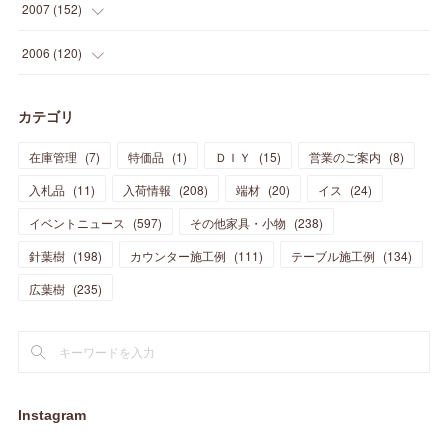
(
15
)
(
10
)
(
8
)
(
13
)
2007
(
152
)
(
21
)
(
33
)
(
20
)
(
29
)
(
44
)
(
11
)
(
14
)
(
12
)
(
9
)
(
8
)
(
13
)
(
9
)
2006
(
120
)
(
39
)
(
30
)
(
28
)
(
19
)
(
23
)
(
18
)
(
10
)
(
10
)
(
7
)
(
7
)
(
13
)
(
5
)
カテゴリ
(
11
)
(
44
)
(
14
)
(
31
)
(
28
)
(
15
)
(
12
)
(
7
)
(
8
)
(
11
)
(
14
)
在庫管理
(
7
)
特価品
(
1
)
ＤＩＹ
(
15
)
営業のご案内
(
8
)
(
23
)
(
23
)
(
17
)
(
18
)
(
13
)
(
23
)
(
5
)
(
5
)
(
10
)
(
14
)
入札品
(
11
)
入荷情報
(
208
)
端材
(
20
)
イス
(
24
)
(
17
)
(
20
)
(
3
)
(
11
)
(
14
)
(
6
)
(
9
)
(
11
)
(
15
)
イベントニュース
(
597
)
その他家具・小物
(
238
)
(
12
)
(
17
)
(
18
)
針葉樹
(
12
(
198
)
)
カウンター施工例
(
111
)
テーブル施工例
(
134
)
(
11
)
(
13
)
(
13
)
(
9
)
広葉樹
(
235
)
(
15
)
(
19
)
(
16
)
(
13
)
(
10
)
(
16
)
(
11
)
(
13
)
(
14
)
(
14
)
(
13
)
(
13
)
(
20
)
(
4
)
(
15
)
(
8
)
(
18
)
(
16
)
Instagram
(
16
)
(
10
)
(
16
)
(
13
)