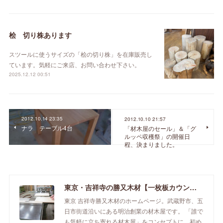
桧 切り株あります
スツールに使うサイズの「桧の切り株」を在庫販売し
ています。気軽にご来店、お問い合わせ下さい。
2025.12.12 00:51
2012.10.14 23:35
2012.10.10 21:57
ナラ テーブル4台
「材木屋のセール」＆「グ
ルッペ収穫祭」の開催日
程、決まりました。
東京・吉祥寺の勝又木材【一枚板カウンター】
東京 吉祥寺勝又木材のホームページ。武蔵野市、五
日市街道沿いにある明治創業の材木屋です。 「誰で
も気軽に立ち寄れる材木屋」をコンセプトに、初め