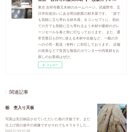
東京 吉祥寺勝又木材のホームページ。武蔵野市、五
日市街道沿いにある明治創業の材木屋です。 「誰で
も気軽に立ち寄れる材木屋」をコンセプトに、初め
ての方でも気軽に立ち寄れるよう木材や建材のガレ
ージセールを春と秋に行なっております。 また、通
常営業日もDIYに使える木材や合板など、一般の方
への小売・配送（有料）に対応しております。 店舗
の改装などで良質な無垢のカウンターや内装材をお
探しのお客様はぜひ。
フォロー
関連記事
栃 杢入り天板
写真は先日納品させていただいた栃の天板です。まだ
仕上げ前の途中の画像ですがそれでもキラキラした…
2025.07.04 01:38