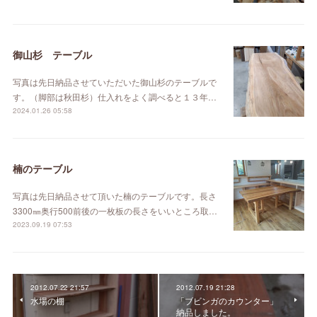
御山杉 テーブル
写真は先日納品させていただいた御山杉のテーブルで
す。（脚部は秋田杉）仕入れをよく調べると１３年…
2024.01.26 05:58
楠のテーブル
写真は先日納品させて頂いた楠のテーブルです。長さ
3300㎜奥行500前後の一枚板の長さをいいところ取…
2023.09.19 07:53
2012.07.22 21:57
2012.07.19 21:28
水場の棚
「ブビンガのカウンター」
納品しました。