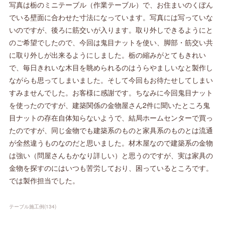
写真は栃のミニテーブル（作業テーブル）で、お住まいのくぼん
でいる壁面に合わせた寸法になっています。写真には写っていな
いのですが、後ろに筋交いが入ります。取り外しできるようにと
のご希望でしたので、今回は鬼目ナットを使い、脚部・筋交い共
に取り外しが出来るようにしました。栃の縮みがとてもきれい
で、毎日きれいな木目を眺められるのはうらやましいなと製作し
ながらも思ってしまいました。そして今回もお待たせしてしまい
すみませんでした。お客様に感謝です。ちなみに今回鬼目ナット
を使ったのですが、建築関係の金物屋さん2件に聞いたところ鬼
目ナットの存在自体知らないようで、結局ホームセンターで買っ
たのですが、同じ金物でも建築系のものと家具系のものとは流通
が全然違うものなのだと思いました。材木屋なので建築系の金物
は強い（問屋さんもかなり詳しい）と思うのですが、実は家具の
金物を探すのにはいつも苦労しており、困っているところです。
では製作担当でした。
テーブル施工例
(
134
)