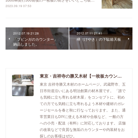
2023.09.19 07:53
2012.07.19 21:28
2012.07.11 21:41
「ブビンガのカウンター」
欅（けやき）の下駄箱天板
納品しました。
東京・吉祥寺の勝又木材【一枚板カウンター】
東京 吉祥寺勝又木材のホームページ。武蔵野市、五
日市街道沿いにある明治創業の材木屋です。 「誰で
も気軽に立ち寄れる材木屋」をコンセプトに、初め
ての方でも気軽に立ち寄れるよう木材や建材のガレ
ージセールを春と秋に行なっております。 また、通
常営業日もDIYに使える木材や合板など、一般の方
への小売・配送（有料）に対応しております。 店舗
の改装などで良質な無垢のカウンターや内装材をお
探しのお客様はぜひ。