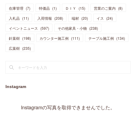
(
7
)
(
8
)
(
11
)
(
14
)
在庫管理
(
7
)
特価品
(
1
)
ＤＩＹ
(
15
)
営業のご案内
(
8
)
(
23
)
(
23
)
(
17
)
(
18
)
(
13
)
(
23
)
(
5
)
(
5
)
(
10
)
(
14
)
入札品
(
11
)
入荷情報
(
208
)
端材
(
20
)
イス
(
24
)
(
17
)
(
20
)
(
3
)
(
11
)
(
14
)
(
6
)
(
9
)
(
11
)
(
15
)
イベントニュース
(
597
)
その他家具・小物
(
238
)
(
12
)
(
17
)
(
18
)
針葉樹
(
12
(
198
)
)
カウンター施工例
(
111
)
テーブル施工例
(
134
)
(
11
)
(
13
)
(
13
)
(
9
)
広葉樹
(
235
)
(
15
)
(
19
)
(
16
)
(
13
)
(
10
)
(
16
)
(
11
)
(
13
)
(
14
)
(
14
)
(
13
)
(
13
)
(
20
)
(
4
)
(
15
)
(
8
)
(
18
)
(
16
)
Instagram
(
16
)
(
10
)
(
16
)
(
13
)
(
11
)
(
13
)
(
2
)
Instagramの写真を取得できませんでした。
(
9
)
(
1
)