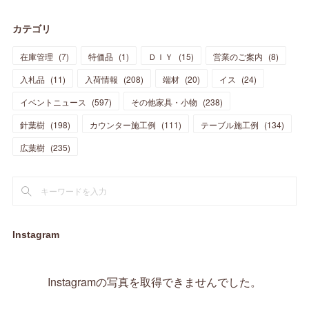
(
30
)
(
28
)
(
19
)
(
23
)
(
18
)
(
10
)
(
10
)
(
7
)
(
7
)
(
13
)
(
5
)
カテゴリ
(
11
)
(
44
)
(
14
)
(
31
)
(
28
)
(
15
)
(
12
)
(
7
)
(
8
)
(
11
)
(
14
)
在庫管理
(
7
)
特価品
(
1
)
ＤＩＹ
(
15
)
営業のご案内
(
8
)
(
23
)
(
23
)
(
17
)
(
18
)
(
13
)
(
23
)
(
5
)
(
5
)
(
10
)
(
14
)
入札品
(
11
)
入荷情報
(
208
)
端材
(
20
)
イス
(
24
)
(
17
)
(
20
)
(
3
)
(
11
)
(
14
)
(
6
)
(
9
)
(
11
)
(
15
)
イベントニュース
(
597
)
その他家具・小物
(
238
)
(
12
)
(
17
)
(
18
)
針葉樹
(
12
(
198
)
)
カウンター施工例
(
111
)
テーブル施工例
(
134
)
(
11
)
(
13
)
(
13
)
(
9
)
広葉樹
(
235
)
(
15
)
(
19
)
(
16
)
(
13
)
(
10
)
(
16
)
(
11
)
(
13
)
(
14
)
(
14
)
(
13
)
(
13
)
(
20
)
(
4
)
(
15
)
(
8
)
(
18
)
(
16
)
Instagram
(
16
)
(
10
)
(
16
)
(
13
)
(
11
)
(
13
)
(
2
)
Instagramの写真を取得できませんでした。
(
9
)
(
1
)