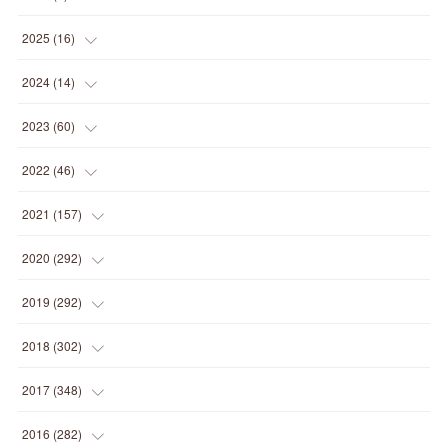
(
1
)
2025
(
16
)
(
2
)
2024
(
14
)
(
1
)
(
1
)
2023
(
60
)
(
1
)
(
2
)
(
1
)
2022
(
46
)
(
4
)
(
1
)
(
3
)
(
2
)
2021
(
157
)
(
2
)
(
7
)
(
5
)
(
1
)
(
6
)
2020
(
292
)
(
1
)
(
3
)
(
5
)
(
3
)
(
27
)
(
14
)
2019
(
292
)
(
5
)
(
4
)
(
4
)
(
14
)
(
35
)
(
21
)
2018
(
302
)
(
5
)
(
8
)
(
11
)
(
22
)
(
35
)
(
18
)
2017
(
348
)
(
6
)
(
2
)
(
7
)
(
22
)
(
37
)
(
29
)
(
23
)
2016
(
282
)