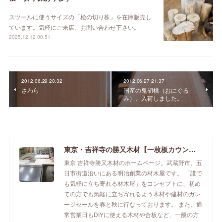
スツールに使うサイズの「桧の切り株」を在庫販売し
ています。気軽にご来店、お問い合わせ下さい。
2025.12.12 00:51
2012.06.29 20:32
2012.06.27 21:37
さわら
国産の鬼胡桃（おにぐる
み）、入荷しました。
東京・吉祥寺の勝又木材【一枚板カウンター】
東京 吉祥寺勝又木材のホームページ。武蔵野市、五
日市街道沿いにある明治創業の材木屋です。 「誰で
も気軽に立ち寄れる材木屋」をコンセプトに、初め
ての方でも気軽に立ち寄れるよう木材や建材のガレ
ージセールを春と秋に行なっております。 また、通
常営業日もDIYに使える木材や合板など、一般の方