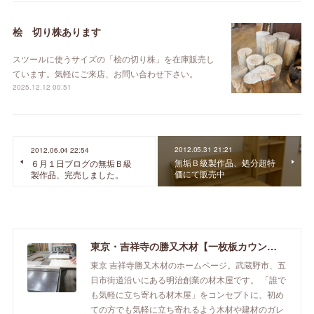
桧 切り株あります
スツールに使うサイズの「桧の切り株」を在庫販売し
ています。気軽にご来店、お問い合わせ下さい。
2025.12.12 00:51
2012.05.31 21:21
2012.06.04 22:54
無垢Ｂ級製作品、処分超特
６月１日ブログの無垢Ｂ級
価にて販売中
製作品、完売しました。
東京・吉祥寺の勝又木材【一枚板カウンター】
東京 吉祥寺勝又木材のホームページ。武蔵野市、五
日市街道沿いにある明治創業の材木屋です。 「誰で
も気軽に立ち寄れる材木屋」をコンセプトに、初め
ての方でも気軽に立ち寄れるよう木材や建材のガレ