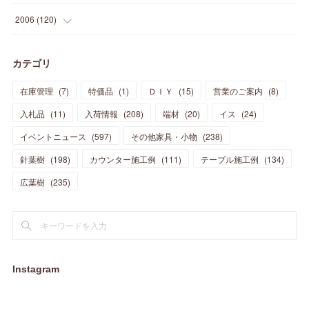
(
21
)
(
33
)
(
20
)
(
29
)
(
44
)
(
11
)
(
14
)
(
12
)
(
9
)
(
8
)
(
13
)
(
9
)
2006
(
120
)
(
39
)
(
30
)
(
28
)
(
19
)
(
23
)
(
18
)
(
10
)
(
10
)
(
7
)
(
7
)
(
13
)
(
5
)
カテゴリ
(
11
)
(
44
)
(
14
)
(
31
)
(
28
)
(
15
)
(
12
)
(
7
)
(
8
)
(
11
)
(
14
)
在庫管理
(
7
)
特価品
(
1
)
ＤＩＹ
(
15
)
営業のご案内
(
8
)
(
23
)
(
23
)
(
17
)
(
18
)
(
13
)
(
23
)
(
5
)
(
5
)
(
10
)
(
14
)
入札品
(
11
)
入荷情報
(
208
)
端材
(
20
)
イス
(
24
)
(
17
)
(
20
)
(
3
)
(
11
)
(
14
)
(
6
)
(
9
)
(
11
)
(
15
)
イベントニュース
(
597
)
その他家具・小物
(
238
)
(
12
)
(
17
)
(
18
)
針葉樹
(
12
(
198
)
)
カウンター施工例
(
111
)
テーブル施工例
(
134
)
(
11
)
(
13
)
(
13
)
(
9
)
広葉樹
(
235
)
(
15
)
(
19
)
(
16
)
(
13
)
(
10
)
(
16
)
(
11
)
(
13
)
(
14
)
(
14
)
(
13
)
(
13
)
(
20
)
(
4
)
(
15
)
(
8
)
(
18
)
(
16
)
Instagram
(
16
)
(
10
)
(
16
)
(
13
)
(
11
)
(
13
)