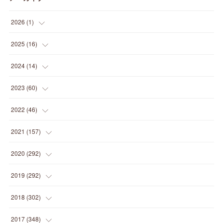
2026
(
1
)
(
1
)
2025
(
16
)
(
2
)
2024
(
14
)
(
1
)
(
1
)
2023
(
60
)
(
1
)
(
2
)
(
1
)
2022
(
46
)
(
4
)
(
1
)
(
3
)
(
2
)
2021
(
157
)
(
2
)
(
7
)
(
5
)
(
1
)
(
6
)
2020
(
292
)
(
1
)
(
3
)
(
5
)
(
3
)
(
27
)
(
14
)
2019
(
292
)
(
5
)
(
4
)
(
4
)
(
14
)
(
35
)
(
21
)
2018
(
302
)
(
5
)
(
8
)
(
11
)
(
22
)
(
35
)
(
18
)
2017
(
348
)