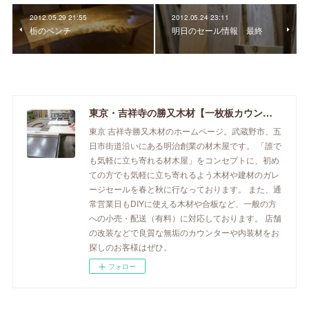
2012.05.29 21:55
2012.05.24 23:11
栃のベンチ
明日のセール情報 最終
東京・吉祥寺の勝又木材【一枚板カウンター】
東京 吉祥寺勝又木材のホームページ。武蔵野市、五
日市街道沿いにある明治創業の材木屋です。 「誰で
も気軽に立ち寄れる材木屋」をコンセプトに、初め
ての方でも気軽に立ち寄れるよう木材や建材のガレ
ージセールを春と秋に行なっております。 また、通
常営業日もDIYに使える木材や合板など、一般の方
への小売・配送（有料）に対応しております。 店舗
の改装などで良質な無垢のカウンターや内装材をお
探しのお客様はぜひ。
フォロー