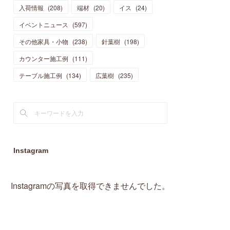
入荷情報
(
208
)
端材
(
20
)
イス
(
24
)
(
15
)
(
19
)
(
16
)
(
13
)
(
10
)
(
16
)
(
11
)
イベントニュース
(
597
)
(
13
)
(
14
)
(
14
)
(
13
)
(
13
)
(
20
)
その他家具・小物
(
4
)
(
238
)
針葉樹
(
198
)
(
15
)
(
8
)
(
18
)
(
16
)
(
16
)
カウンター施工例
(
10
)
(
111
)
(
16
)
(
13
)
(
11
)
(
13
)
テーブル施工例
(
2
)
(
134
)
広葉樹
(
235
)
(
9
)
(
1
)
Instagram
Instagramの写真を取得できませんでした。