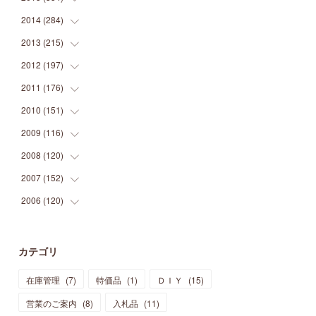
(
9
)
(
5
)
(
9
)
(
25
)
(
16
)
(
15
)
(
26
)
(
30
)
2014
(
284
(
15
)
)
(
12
)
(
5
)
(
12
)
(
25
)
(
22
)
(
12
)
(
20
)
(
28
)
(
45
)
2013
(
215
(
13
)
)
(
2
)
(
5
)
(
14
)
(
24
)
(
20
)
(
19
)
(
16
)
(
23
)
(
33
)
(
34
)
2012
(
197
(
11
)
)
(
5
)
(
21
)
(
24
)
(
40
)
(
28
)
(
24
)
(
13
)
(
24
)
(
29
)
(
31
)
2011
(
176
(
6
)
)
(
14
)
(
21
)
(
18
)
(
37
)
(
35
)
(
21
)
(
18
)
(
20
)
(
20
)
(
27
)
2010
(
151
(
13
)
)
(
14
)
(
35
)
(
19
)
(
34
)
(
37
)
(
20
)
(
24
)
(
22
)
(
18
)
(
26
)
(
22
)
2009
(
116
(
12
)
)
(
23
)
(
30
)
(
27
)
(
26
)
(
46
)
(
41
)
(
24
)
(
10
)
(
12
)
(
15
)
(
15
)
2008
(
120
(
6
)
)
(
12
)
(
48
)
(
32
)
(
22
)
(
30
)
(
25
)
(
11
)
(
13
)
(
15
)
(
10
)
(
8
)
2007
(
152
(
13
)
)
(
21
)
(
33
)
(
20
)
(
29
)
(
44
)
(
11
)
(
14
)
(
12
)
(
9
)
(
8
)
(
13
)
2006
(
120
(
9
)
)
(
39
)
(
30
)
(
28
)
(
19
)
(
23
)
(
18
)
(
10
)
(
10
)
(
7
)
(
7
)
(
13
)
(
5
)
(
11
)
(
44
)
(
14
)
(
31
)
(
28
)
(
15
)
(
12
)
(
7
)
(
8
)
(
11
)
(
14
)
カテゴリ
(
23
)
(
23
)
(
17
)
(
18
)
(
13
)
(
23
)
(
5
)
(
5
)
(
10
)
(
14
)
在庫管理
(
7
)
特価品
(
1
)
ＤＩＹ
(
15
)
(
17
)
(
20
)
(
3
)
(
11
)
(
14
)
(
6
)
(
9
)
(
11
)
(
15
)
営業のご案内
(
8
)
入札品
(
11
)
(
12
)
(
17
)
(
18
)
(
12
)
(
11
)
(
13
)
(
13
)
(
9
)