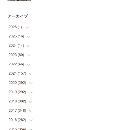
アーカイブ
2026
(
1
)
2025
(
16
(
1
)
)
2024
(
14
(
2
)
)
(
1
)
2023
(
60
(
1
)
)
(
1
)
(
2
)
2022
(
46
(
1
)
)
(
4
)
(
1
)
(
3
)
2021
(
157
(
2
)
)
(
2
)
(
7
)
(
5
)
(
1
)
2020
(
292
(
6
)
)
(
1
)
(
3
)
(
5
)
(
3
)
(
27
)
2019
(
292
(
14
)
)
(
5
)
(
4
)
(
4
)
(
14
)
(
35
)
2018
(
302
(
21
)
)
(
5
)
(
8
)
(
11
)
(
22
)
(
35
)
2017
(
348
(
18
)
)
(
6
)
(
2
)
(
7
)
(
22
)
(
37
)
(
29
)
2016
(
282
(
23
)
)
(
8
)
(
6
)
(
8
)
(
22
)
(
22
)
(
14
)
(
37
)
2015
(
354
(
18
)
)