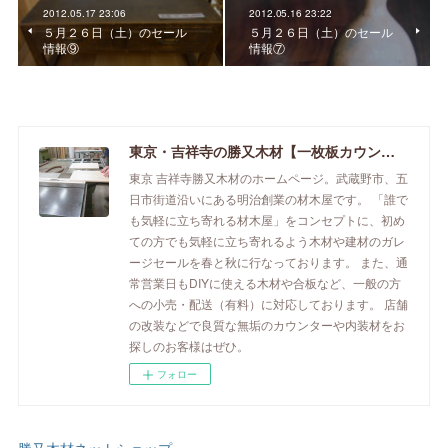
2012.05.17 23:06
2012.05.16 23:22
５月２６日（土）のセール
５月２６日（土）のセール
情報⑨
情報⑦
東京・吉祥寺の勝又木材【一枚板カウンター】
東京 吉祥寺勝又木材のホームページ。武蔵野市、五
日市街道沿いにある明治創業の材木屋です。 「誰で
も気軽に立ち寄れる材木屋」をコンセプトに、初め
ての方でも気軽に立ち寄れるよう木材や建材のガレ
ージセールを春と秋に行なっております。 また、通
常営業日もDIYに使える木材や合板など、一般の方
への小売・配送（有料）に対応しております。 店舗
の改装などで良質な無垢のカウンターや内装材をお
探しのお客様はぜひ。
フォロー