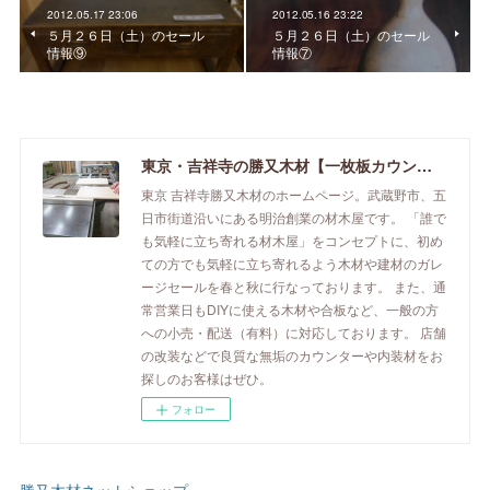
2012.05.17 23:06
2012.05.16 23:22
５月２６日（土）のセール
５月２６日（土）のセール
情報⑨
情報⑦
東京・吉祥寺の勝又木材【一枚板カウンター】
東京 吉祥寺勝又木材のホームページ。武蔵野市、五
日市街道沿いにある明治創業の材木屋です。 「誰で
も気軽に立ち寄れる材木屋」をコンセプトに、初め
ての方でも気軽に立ち寄れるよう木材や建材のガレ
ージセールを春と秋に行なっております。 また、通
常営業日もDIYに使える木材や合板など、一般の方
への小売・配送（有料）に対応しております。 店舗
の改装などで良質な無垢のカウンターや内装材をお
探しのお客様はぜひ。
フォロー