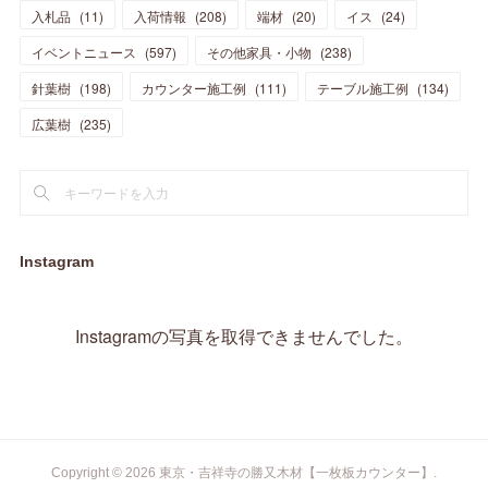
(
5
)
(
10
)
(
14
)
入札品
(
11
)
入荷情報
(
208
)
端材
(
20
)
イス
(
24
)
(
17
)
(
20
)
(
3
)
(
11
)
(
14
)
(
6
)
(
9
)
(
11
)
(
15
)
イベントニュース
(
597
)
その他家具・小物
(
238
)
(
12
)
(
17
)
(
18
)
針葉樹
(
12
(
198
)
)
カウンター施工例
(
111
)
テーブル施工例
(
134
)
(
11
)
(
13
)
(
13
)
(
9
)
広葉樹
(
235
)
(
15
)
(
19
)
(
16
)
(
13
)
(
10
)
(
16
)
(
11
)
(
13
)
(
14
)
(
14
)
(
13
)
(
13
)
(
20
)
(
4
)
(
15
)
(
8
)
(
18
)
(
16
)
Instagram
(
16
)
(
10
)
(
16
)
(
13
)
(
11
)
(
13
)
(
2
)
Instagramの写真を取得できませんでした。
(
9
)
(
1
)
Copyright ©
2026
東京・吉祥寺の勝又木材【一枚板カウンター】
.