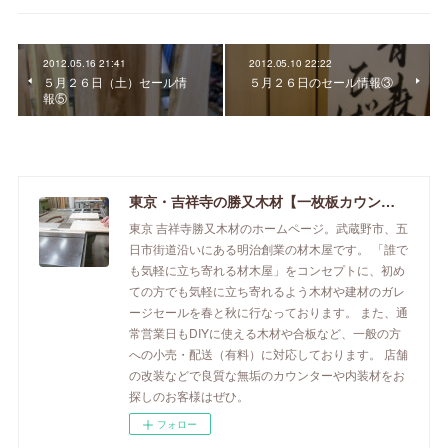
2012.05.16 21:41
2012.05.10 22:22
５月２６日（土）セール情
５月２６日のセール情報③
報⑤
東京・吉祥寺の勝又木材【一枚板カウンター】
東京 吉祥寺勝又木材のホームページ。武蔵野市、五
日市街道沿いにある明治創業の材木屋です。 「誰で
も気軽に立ち寄れる材木屋」をコンセプトに、初め
ての方でも気軽に立ち寄れるよう木材や建材のガレ
ージセールを春と秋に行なっております。 また、通
常営業日もDIYに使える木材や合板など、一般の方
への小売・配送（有料）に対応しております。 店舗
の改装などで良質な無垢のカウンターや内装材をお
探しのお客様はぜひ。
フォロー