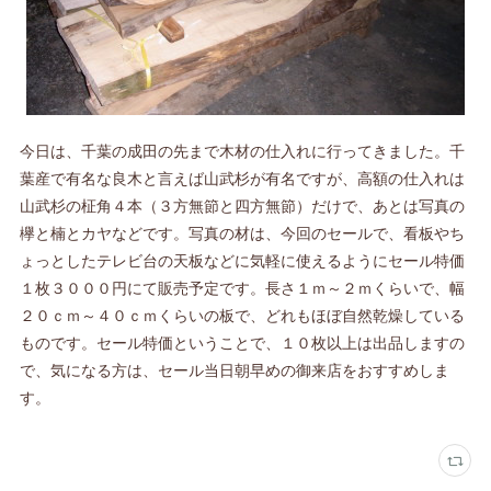
今日は、千葉の成田の先まで木材の仕入れに行ってきました。千
葉産で有名な良木と言えば山武杉が有名ですが、高額の仕入れは
山武杉の柾角４本（３方無節と四方無節）だけで、あとは写真の
欅と楠とカヤなどです。写真の材は、今回のセールで、看板やち
ょっとしたテレビ台の天板などに気軽に使えるようにセール特価
１枚３０００円にて販売予定です。長さ１ｍ～２ｍくらいで、幅
２０ｃｍ～４０ｃｍくらいの板で、どれもほぼ自然乾燥している
ものです。セール特価ということで、１０枚以上は出品しますの
で、気になる方は、セール当日朝早めの御来店をおすすめしま
す。