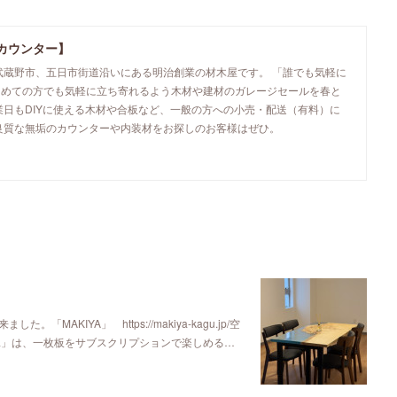
カウンター】
武蔵野市、五日市街道沿いにある明治創業の材木屋です。 「誰でも気軽に
初めての方でも気軽に立ち寄れるよう木材や建材のガレージセールを春と
業日もDIYに使える木材や合板など、一般の方への小売・配送（有料）に
良質な無垢のカウンターや内装材をお探しのお客様はぜひ。
KIYA」 https://makiya-kagu.jp/空
ya」は、一枚板をサブスクリプションで楽しめる…