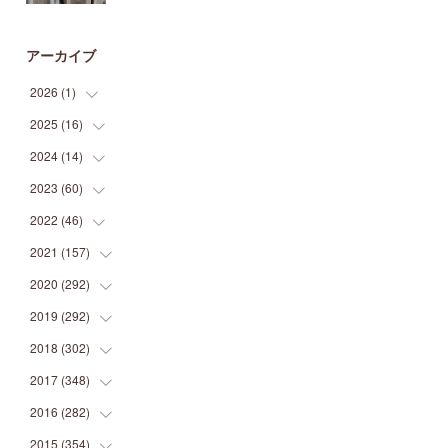
アーカイブ
2026
(
1
)
2025
(
16
(
1
)
)
2024
(
14
(
2
)
)
(
1
)
2023
(
60
(
1
)
)
(
1
)
(
2
)
2022
(
46
(
1
)
)
(
4
)
(
1
)
(
3
)
2021
(
157
(
2
)
)
(
2
)
(
7
)
(
5
)
(
1
)
2020
(
292
(
6
)
)
(
1
)
(
3
)
(
5
)
(
3
)
(
27
)
2019
(
292
(
14
)
)
(
5
)
(
4
)
(
4
)
(
14
)
(
35
)
2018
(
302
(
21
)
)
(
5
)
(
8
)
(
11
)
(
22
)
(
35
)
2017
(
348
(
18
)
)
(
6
)
(
2
)
(
7
)
(
22
)
(
37
)
(
29
)
2016
(
282
(
23
)
)
(
8
)
(
6
)
(
8
)
(
22
)
(
22
)
(
14
)
(
37
)
2015
(
354
(
18
)
)