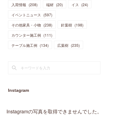
入荷情報
(
208
)
端材
(
20
)
イス
(
24
)
(
15
)
(
19
)
(
16
)
(
13
)
(
10
)
(
16
)
(
11
)
イベントニュース
(
597
)
(
13
)
(
14
)
(
14
)
(
13
)
(
13
)
(
20
)
その他家具・小物
(
4
)
(
238
)
針葉樹
(
198
)
(
15
)
(
8
)
(
18
)
(
16
)
(
16
)
カウンター施工例
(
10
)
(
111
)
(
16
)
(
13
)
(
11
)
(
13
)
テーブル施工例
(
2
)
(
134
)
広葉樹
(
235
)
(
9
)
(
1
)
Instagram
Instagramの写真を取得できませんでした。