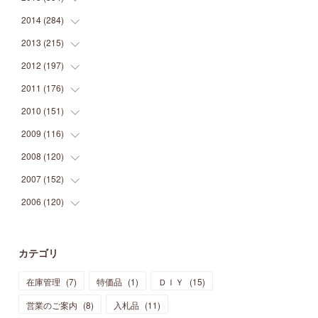
(
9
)
(
5
)
(
9
)
(
25
)
(
16
)
(
15
)
(
26
)
(
30
)
2014
(
284
(
15
)
)
(
12
)
(
5
)
(
12
)
(
25
)
(
22
)
(
12
)
(
20
)
(
28
)
(
45
)
2013
(
215
(
13
)
)
(
2
)
(
5
)
(
14
)
(
24
)
(
20
)
(
19
)
(
16
)
(
23
)
(
33
)
(
34
)
2012
(
197
(
11
)
)
(
5
)
(
21
)
(
24
)
(
40
)
(
28
)
(
24
)
(
13
)
(
24
)
(
29
)
(
31
)
2011
(
176
(
6
)
)
(
14
)
(
21
)
(
18
)
(
37
)
(
35
)
(
21
)
(
18
)
(
20
)
(
20
)
(
27
)
2010
(
151
(
13
)
)
(
14
)
(
35
)
(
19
)
(
34
)
(
37
)
(
20
)
(
24
)
(
22
)
(
18
)
(
26
)
(
22
)
2009
(
116
(
12
)
)
(
23
)
(
30
)
(
27
)
(
26
)
(
46
)
(
41
)
(
24
)
(
10
)
(
12
)
(
15
)
(
15
)
2008
(
120
(
6
)
)
(
12
)
(
48
)
(
32
)
(
22
)
(
30
)
(
25
)
(
11
)
(
13
)
(
15
)
(
10
)
(
8
)
2007
(
152
(
13
)
)
(
21
)
(
33
)
(
20
)
(
29
)
(
44
)
(
11
)
(
14
)
(
12
)
(
9
)
(
8
)
(
13
)
2006
(
120
(
9
)
)
(
39
)
(
30
)
(
28
)
(
19
)
(
23
)
(
18
)
(
10
)
(
10
)
(
7
)
(
7
)
(
13
)
(
5
)
(
11
)
(
44
)
(
14
)
(
31
)
(
28
)
(
15
)
(
12
)
(
7
)
(
8
)
(
11
)
(
14
)
カテゴリ
(
23
)
(
23
)
(
17
)
(
18
)
(
13
)
(
23
)
(
5
)
(
5
)
(
10
)
(
14
)
在庫管理
(
7
)
特価品
(
1
)
ＤＩＹ
(
15
)
(
17
)
(
20
)
(
3
)
(
11
)
(
14
)
(
6
)
(
9
)
(
11
)
(
15
)
営業のご案内
(
8
)
入札品
(
11
)
(
12
)
(
17
)
(
18
)
(
12
)
(
11
)
(
13
)
(
13
)
(
9
)