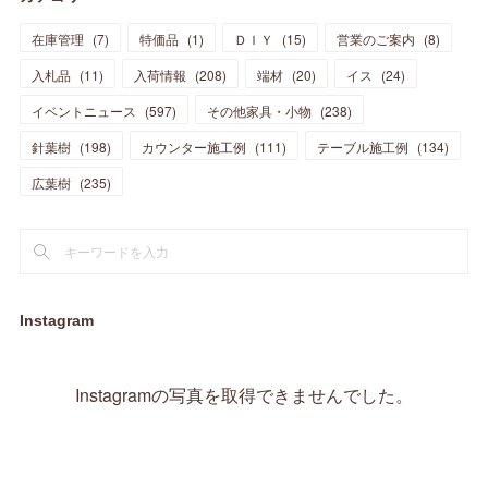
(
14
)
(
31
)
(
28
)
(
15
)
(
12
)
(
7
)
(
8
)
(
11
)
(
14
)
在庫管理
(
7
)
特価品
(
1
)
ＤＩＹ
(
15
)
営業のご案内
(
8
)
(
23
)
(
23
)
(
17
)
(
18
)
(
13
)
(
23
)
(
5
)
(
5
)
(
10
)
(
14
)
入札品
(
11
)
入荷情報
(
208
)
端材
(
20
)
イス
(
24
)
(
17
)
(
20
)
(
3
)
(
11
)
(
14
)
(
6
)
(
9
)
(
11
)
(
15
)
イベントニュース
(
597
)
その他家具・小物
(
238
)
(
12
)
(
17
)
(
18
)
針葉樹
(
12
(
198
)
)
カウンター施工例
(
111
)
テーブル施工例
(
134
)
(
11
)
(
13
)
(
13
)
(
9
)
広葉樹
(
235
)
(
15
)
(
19
)
(
16
)
(
13
)
(
10
)
(
16
)
(
11
)
(
13
)
(
14
)
(
14
)
(
13
)
(
13
)
(
20
)
(
4
)
(
15
)
(
8
)
(
18
)
(
16
)
Instagram
(
16
)
(
10
)
(
16
)
(
13
)
(
11
)
(
13
)
(
2
)
Instagramの写真を取得できませんでした。
(
9
)
(
1
)