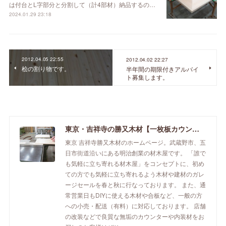
は付台とL字部分と分割して（計4部材）納品するの…
2024.01.29 23:18
2012.04.05 22:55
2012.04.02 22:27
桧の割り物です。
半年間の期限付きアルバイ
ト募集します。
東京・吉祥寺の勝又木材【一枚板カウンター】
東京 吉祥寺勝又木材のホームページ。武蔵野市、五
日市街道沿いにある明治創業の材木屋です。 「誰で
も気軽に立ち寄れる材木屋」をコンセプトに、初め
ての方でも気軽に立ち寄れるよう木材や建材のガレ
ージセールを春と秋に行なっております。 また、通
常営業日もDIYに使える木材や合板など、一般の方
への小売・配送（有料）に対応しております。 店舗
の改装などで良質な無垢のカウンターや内装材をお