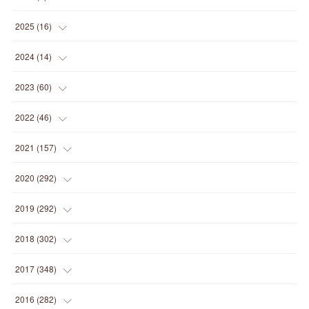
(
1
)
2025
(
16
)
(
2
)
2024
(
14
)
(
1
)
(
1
)
2023
(
60
)
(
1
)
(
2
)
(
1
)
2022
(
46
)
(
4
)
(
1
)
(
3
)
(
2
)
2021
(
157
)
(
2
)
(
7
)
(
5
)
(
1
)
(
6
)
2020
(
292
)
(
1
)
(
3
)
(
5
)
(
3
)
(
27
)
(
14
)
2019
(
292
)
(
5
)
(
4
)
(
4
)
(
14
)
(
35
)
(
21
)
2018
(
302
)
(
5
)
(
8
)
(
11
)
(
22
)
(
35
)
(
18
)
2017
(
348
)
(
6
)
(
2
)
(
7
)
(
22
)
(
37
)
(
29
)
(
23
)
2016
(
282
)