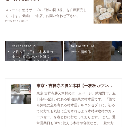
スツールに使うサイズの「桧の切り株」を在庫販売し
ています。気軽にご来店、お問い合わせ下さい。
2025.12.12 00:51
2012.01.28 00:13
2012.01.27 21:16
２月５日（日）「材木屋の
セール情報①
セール＆グルッペお餅つ
き」のチラシできました。
東京・吉祥寺の勝又木材【一枚板カウンター】
東京 吉祥寺勝又木材のホームページ。武蔵野市、五
日市街道沿いにある明治創業の材木屋です。 「誰で
も気軽に立ち寄れる材木屋」をコンセプトに、初め
ての方でも気軽に立ち寄れるよう木材や建材のガレ
ージセールを春と秋に行なっております。 また、通
常営業日もDIYに使える木材や合板など、一般の方