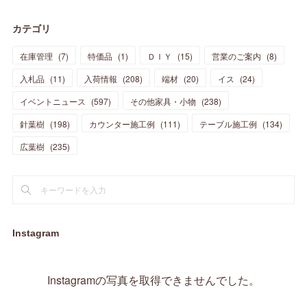
(
30
)
(
28
)
(
19
)
(
23
)
(
18
)
(
10
)
(
10
)
(
7
)
(
7
)
(
13
)
(
5
)
カテゴリ
(
11
)
(
44
)
(
14
)
(
31
)
(
28
)
(
15
)
(
12
)
(
7
)
(
8
)
(
11
)
(
14
)
在庫管理
(
7
)
特価品
(
1
)
ＤＩＹ
(
15
)
営業のご案内
(
8
)
(
23
)
(
23
)
(
17
)
(
18
)
(
13
)
(
23
)
(
5
)
(
5
)
(
10
)
(
14
)
入札品
(
11
)
入荷情報
(
208
)
端材
(
20
)
イス
(
24
)
(
17
)
(
20
)
(
3
)
(
11
)
(
14
)
(
6
)
(
9
)
(
11
)
(
15
)
イベントニュース
(
597
)
その他家具・小物
(
238
)
(
12
)
(
17
)
(
18
)
針葉樹
(
12
(
198
)
)
カウンター施工例
(
111
)
テーブル施工例
(
134
)
(
11
)
(
13
)
(
13
)
(
9
)
広葉樹
(
235
)
(
15
)
(
19
)
(
16
)
(
13
)
(
10
)
(
16
)
(
11
)
(
13
)
(
14
)
(
14
)
(
13
)
(
13
)
(
20
)
(
4
)
(
15
)
(
8
)
(
18
)
(
16
)
Instagram
(
16
)
(
10
)
(
16
)
(
13
)
(
11
)
(
13
)
(
2
)
Instagramの写真を取得できませんでした。
(
9
)
(
1
)