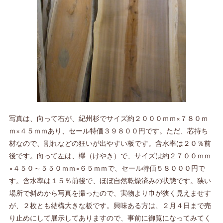
写真は、向って右が、紀州杉でサイズ約２０００ｍｍ×７８０ｍ
ｍ×４５ｍｍあり、セール特価３９８００円です。ただ、芯持ち
材なので、割れなどの狂いが出やすい板です。含水率は２０％前
後です。向って左は、欅（けやき）で、サイズは約２７００ｍｍ
×４５０～５５０ｍｍ×６５ｍｍで、セール特価５８０００円で
す。含水率は１５％前後で、ほぼ自然乾燥済みの状態です。狭い
場所で斜めから写真を撮ったので、実物より巾が狭く見えませす
が、２枚とも結構大きな板です。興味ある方は、２月４日まで売
り止めにして展示してありますので、事前に御覧になってみてく