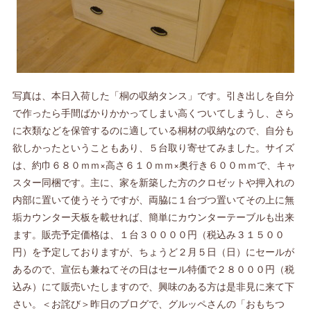
写真は、本日入荷した「桐の収納タンス」です。引き出しを自分
で作ったら手間ばかりかかってしまい高くついてしまうし、さら
に衣類などを保管するのに適している桐材の収納なので、自分も
欲しかったということもあり、５台取り寄せてみました。サイズ
は、約巾６８０ｍｍ×高さ６１０ｍｍ×奥行き６００ｍｍで、キャ
スター同梱です。主に、家を新築した方のクロゼットや押入れの
内部に置いて使うそうですが、両脇に１台づつ置いてその上に無
垢カウンター天板を載せれば、簡単にカウンターテーブルも出来
ます。販売予定価格は、１台３００００円（税込み３１５００
円）を予定しておりますが、ちょうど２月５日（日）にセールが
あるので、宣伝も兼ねてその日はセール特価で２８０００円（税
込み）にて販売いたしますので、興味のある方は是非見に来て下
さい。＜お詫び＞昨日のブログで、グルッペさんの「おもちつ