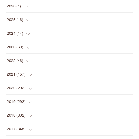
2026
(
1
)
(
1
)
2025
(
16
)
(
2
)
2024
(
14
)
(
1
)
(
1
)
2023
(
60
)
(
1
)
(
2
)
(
1
)
2022
(
46
)
(
4
)
(
1
)
(
3
)
(
2
)
2021
(
157
)
(
2
)
(
7
)
(
5
)
(
1
)
(
6
)
2020
(
292
)
(
1
)
(
3
)
(
5
)
(
3
)
(
27
)
(
14
)
2019
(
292
)
(
5
)
(
4
)
(
4
)
(
14
)
(
35
)
(
21
)
2018
(
302
)
(
5
)
(
8
)
(
11
)
(
22
)
(
35
)
(
18
)
2017
(
348
)
(
6
)
(
2
)