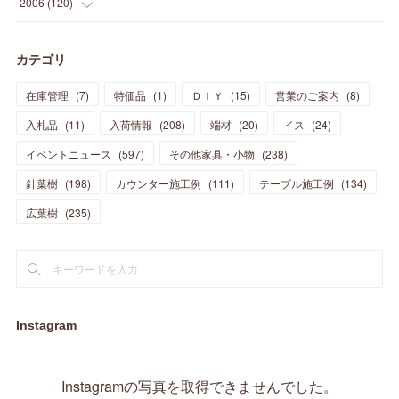
(
9
)
2006
(
120
)
(
39
)
(
30
)
(
28
)
(
19
)
(
23
)
(
18
)
(
10
)
(
10
)
(
7
)
(
7
)
(
13
)
(
5
)
カテゴリ
(
11
)
(
44
)
(
14
)
(
31
)
(
28
)
(
15
)
(
12
)
(
7
)
(
8
)
(
11
)
(
14
)
在庫管理
(
7
)
特価品
(
1
)
ＤＩＹ
(
15
)
営業のご案内
(
8
)
(
23
)
(
23
)
(
17
)
(
18
)
(
13
)
(
23
)
(
5
)
(
5
)
(
10
)
(
14
)
入札品
(
11
)
入荷情報
(
208
)
端材
(
20
)
イス
(
24
)
(
17
)
(
20
)
(
3
)
(
11
)
(
14
)
(
6
)
(
9
)
(
11
)
(
15
)
イベントニュース
(
597
)
その他家具・小物
(
238
)
(
12
)
(
17
)
(
18
)
針葉樹
(
12
(
198
)
)
カウンター施工例
(
111
)
テーブル施工例
(
134
)
(
11
)
(
13
)
(
13
)
(
9
)
広葉樹
(
235
)
(
15
)
(
19
)
(
16
)
(
13
)
(
10
)
(
16
)
(
11
)
(
13
)
(
14
)
(
14
)
(
13
)
(
13
)
(
20
)
(
4
)
(
15
)
(
8
)
(
18
)
(
16
)
Instagram
(
16
)
(
10
)
(
16
)
(
13
)
(
11
)
(
13
)
(
2
)
Instagramの写真を取得できませんでした。