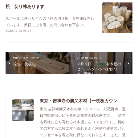
桧 切り株あります
スツールに使うサイズの「桧の切り株」を在庫販売し
ています。気軽にご来店、お問い合わせ下さい。
2025.12.12 00:51
2012.01.26 23:12
2012.01.24 22:35
栓の一枚板
２月５日（日）「材木屋の
セール＆グルッペお餅つ
き」開催します。
東京・吉祥寺の勝又木材【一枚板カウンター】
東京 吉祥寺勝又木材のホームページ。武蔵野市、五
日市街道沿いにある明治創業の材木屋です。 「誰で
も気軽に立ち寄れる材木屋」をコンセプトに、初め
ての方でも気軽に立ち寄れるよう木材や建材のガレ
ージセールを春と秋に行なっております。 また、通