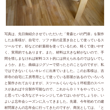
写真は、先日御紹介させていただいた「青森ヒバの門扉」を製作
したお客様が、自宅で、ソファ前の足置き台として使っているス
ツールです。杉などの針葉樹を使っているため、軽くて使いやす
く、実用的でもあります。また、材料は大きな材がないので、手
間を惜しまなければ材料コスト的には抑えられるのではないでし
ょうか。また、曲線はジグソーで切ったとのことなのですが、私
ではできないくらいキレイに出来ていました。このお客様は、吉
祥寺の自宅に工房専用として使っている部屋があるのでいろいろ
と製作されておりますが、スツールくらいなら１坪程度のスペー
スがあれば十分製作可能なので、これからＤＩＹをやっていこう
と思っている方などチャレンジしてみてはいかがでしょうか。い
よいよ忘年会シーズンに入ってきました。先週、今年初めての建
材問屋さんの忘年会に行ってきたのですが、商況としては、「と