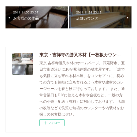
2011.11.30 23:07
2011.11.24 23:13
お客様の製作品
店舗カウンター
東京・吉祥寺の勝又木材【一枚板カウンター】
東京 吉祥寺勝又木材のホームページ。武蔵野市、五
日市街道沿いにある明治創業の材木屋です。 「誰で
も気軽に立ち寄れる材木屋」をコンセプトに、初め
ての方でも気軽に立ち寄れるよう木材や建材のガレ
ージセールを春と秋に行なっております。 また、通
常営業日もDIYに使える木材や合板など、一般の方
への小売・配送（有料）に対応しております。 店舗
の改装などで良質な無垢のカウンターや内装材をお
探しのお客様はぜひ。
フォロー