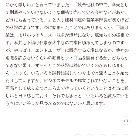
にかく厳しい」と言っていました。「競合他社の中で、商売とし
て到底やっていけないような価格で売っている会社などがあり、
どうにも困っている。」と大手建材問屋の営業本部長が嘆くほど
の状況のようです。今に始まったことではありませんが、下請け
業は、よりいっそうコスト競争が熾烈になり、底知らずの様相で
す。私共も下請け仕事が大半なので常日頃考えてしまうのです
が、やっぱり、エンドユーザーに販売する立場になるか、他社の
追随を許さないくらいの独自ヒット商品を開発するか、どちらか
できない限り、ずーっとこの状況は続いていくのかもしれませ
ん。よって、いろいろと試行錯誤しつつ今までと違うことを始め
たりしていますが、ビジネスモデルの確立されていないことを、
商売として成り立つところまで持っていくということは本当に難
しいと日々感じており、それでもきっと、いろいろと試みている
うちにいい答えが見つかるのではないかと思います。