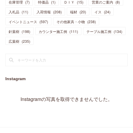
在庫管理
(
7
)
特価品
(
1
)
ＤＩＹ
(
15
)
営業のご案内
(
8
)
(
23
)
(
23
)
(
17
)
(
18
)
(
13
)
(
23
)
(
5
)
(
5
)
(
10
)
(
14
)
入札品
(
11
)
入荷情報
(
208
)
端材
(
20
)
イス
(
24
)
(
17
)
(
20
)
(
3
)
(
11
)
(
14
)
(
6
)
(
9
)
(
11
)
(
15
)
イベントニュース
(
597
)
その他家具・小物
(
238
)
(
12
)
(
17
)
(
18
)
針葉樹
(
12
(
198
)
)
カウンター施工例
(
111
)
テーブル施工例
(
134
)
(
11
)
(
13
)
(
13
)
(
9
)
広葉樹
(
235
)
(
15
)
(
19
)
(
16
)
(
13
)
(
10
)
(
16
)
(
11
)
(
13
)
(
14
)
(
14
)
(
13
)
(
13
)
(
20
)
(
4
)
(
15
)
(
8
)
(
18
)
(
16
)
Instagram
(
16
)
(
10
)
(
16
)
(
13
)
(
11
)
(
13
)
(
2
)
Instagramの写真を取得できませんでした。
(
9
)
(
1
)