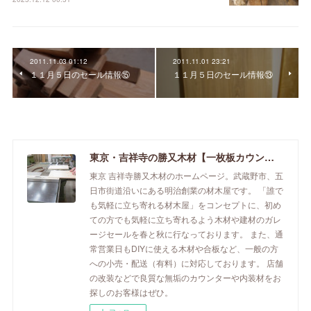
2011.11.03 01:12
2011.11.01 23:21
１１月５日のセール情報⑮
１１月５日のセール情報⑬
東京・吉祥寺の勝又木材【一枚板カウンター】
東京 吉祥寺勝又木材のホームページ。武蔵野市、五
日市街道沿いにある明治創業の材木屋です。 「誰で
も気軽に立ち寄れる材木屋」をコンセプトに、初め
ての方でも気軽に立ち寄れるよう木材や建材のガレ
ージセールを春と秋に行なっております。 また、通
常営業日もDIYに使える木材や合板など、一般の方
への小売・配送（有料）に対応しております。 店舗
の改装などで良質な無垢のカウンターや内装材をお
探しのお客様はぜひ。