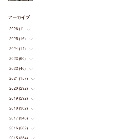
アーカイブ
2026
(
1
)
2025
(
16
(
1
)
)
2024
(
14
(
2
)
)
(
1
)
2023
(
60
(
1
)
)
(
1
)
(
2
)
2022
(
46
(
1
)
)
(
4
)
(
1
)
(
3
)
2021
(
157
(
2
)
)
(
2
)
(
7
)
(
5
)
(
1
)
2020
(
292
(
6
)
)
(
1
)
(
3
)
(
5
)
(
3
)
(
27
)
2019
(
292
(
14
)
)
(
5
)
(
4
)
(
4
)
(
14
)
(
35
)
2018
(
302
(
21
)
)
(
5
)
(
8
)
(
11
)
(
22
)
(
35
)
2017
(
348
(
18
)
)
(
6
)
(
2
)
(
7
)
(
22
)
(
37
)
(
29
)
2016
(
282
(
23
)
)
(
8
)
(
6
)
(
8
)
(
22
)
(
22
)
(
14
)
(
37
)
2015
(
354
(
18
)
)