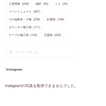
入荷情報
(
208
)
端材
(
20
)
イス
(
24
)
(
15
)
(
19
)
(
16
)
(
13
)
(
10
)
(
16
)
(
11
)
イベントニュース
(
597
)
(
13
)
(
14
)
(
14
)
(
13
)
(
13
)
(
20
)
その他家具・小物
(
4
)
(
238
)
針葉樹
(
198
)
(
15
)
(
8
)
(
18
)
(
16
)
(
16
)
カウンター施工例
(
10
)
(
111
)
(
16
)
(
13
)
(
11
)
(
13
)
テーブル施工例
(
2
)
(
134
)
広葉樹
(
235
)
(
9
)
(
1
)
Instagram
Instagramの写真を取得できませんでした。