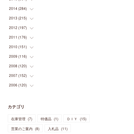
(
9
)
(
5
)
(
9
)
(
25
)
(
16
)
(
15
)
(
26
)
(
30
)
2014
(
284
(
15
)
)
(
12
)
(
5
)
(
12
)
(
25
)
(
22
)
(
12
)
(
20
)
(
28
)
(
45
)
2013
(
215
(
13
)
)
(
2
)
(
5
)
(
14
)
(
24
)
(
20
)
(
19
)
(
16
)
(
23
)
(
33
)
(
34
)
2012
(
197
(
11
)
)
(
5
)
(
21
)
(
24
)
(
40
)
(
28
)
(
24
)
(
13
)
(
24
)
(
29
)
(
31
)
2011
(
176
(
6
)
)
(
14
)
(
21
)
(
18
)
(
37
)
(
35
)
(
21
)
(
18
)
(
20
)
(
20
)
(
27
)
2010
(
151
(
13
)
)
(
14
)
(
35
)
(
19
)
(
34
)
(
37
)
(
20
)
(
24
)
(
22
)
(
18
)
(
26
)
(
22
)
2009
(
116
(
12
)
)
(
23
)
(
30
)
(
27
)
(
26
)
(
46
)
(
41
)
(
24
)
(
10
)
(
12
)
(
15
)
(
15
)
2008
(
120
(
6
)
)
(
12
)
(
48
)
(
32
)
(
22
)
(
30
)
(
25
)
(
11
)
(
13
)
(
15
)
(
10
)
(
8
)
2007
(
152
(
13
)
)
(
21
)
(
33
)
(
20
)
(
29
)
(
44
)
(
11
)
(
14
)
(
12
)
(
9
)
(
8
)
(
13
)
2006
(
120
(
9
)
)
(
39
)
(
30
)
(
28
)
(
19
)
(
23
)
(
18
)
(
10
)
(
10
)
(
7
)
(
7
)
(
13
)
(
5
)
(
11
)
(
44
)
(
14
)
(
31
)
(
28
)
(
15
)
(
12
)
(
7
)
(
8
)
(
11
)
(
14
)
カテゴリ
(
23
)
(
23
)
(
17
)
(
18
)
(
13
)
(
23
)
(
5
)
(
5
)
(
10
)
(
14
)
在庫管理
(
7
)
特価品
(
1
)
ＤＩＹ
(
15
)
(
17
)
(
20
)
(
3
)
(
11
)
(
14
)
(
6
)
(
9
)
(
11
)
(
15
)
営業のご案内
(
8
)
入札品
(
11
)
(
12
)
(
17
)
(
18
)
(
12
)
(
11
)
(
13
)
(
13
)
(
9
)