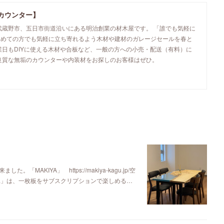
カウンター】
武蔵野市、五日市街道沿いにある明治創業の材木屋です。 「誰でも気軽に
初めての方でも気軽に立ち寄れるよう木材や建材のガレージセールを春と
業日もDIYに使える木材や合板など、一般の方への小売・配送（有料）に
良質な無垢のカウンターや内装材をお探しのお客様はぜひ。
KIYA」 https://makiya-kagu.jp/空
ya」は、一枚板をサブスクリプションで楽しめる…