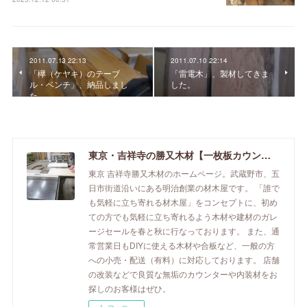
2011.07.13 22:13
2011.07.10 22:14
「欅（ケヤキ）のテーブ
「雷電木」、製材してきま
ル・ベンチ」、納品しまし
した。
た。
東京・吉祥寺の勝又木材【一枚板カウンター】
東京 吉祥寺勝又木材のホームページ。武蔵野市、五
日市街道沿いにある明治創業の材木屋です。 「誰で
も気軽に立ち寄れる材木屋」をコンセプトに、初め
ての方でも気軽に立ち寄れるよう木材や建材のガレ
ージセールを春と秋に行なっております。 また、通
常営業日もDIYに使える木材や合板など、一般の方
への小売・配送（有料）に対応しております。 店舗
の改装などで良質な無垢のカウンターや内装材をお
探しのお客様はぜひ。