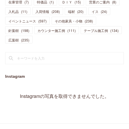
在庫管理
(
7
)
特価品
(
1
)
ＤＩＹ
(
15
)
営業のご案内
(
8
)
(
23
)
(
23
)
(
17
)
(
18
)
(
13
)
(
23
)
(
5
)
(
5
)
(
10
)
(
14
)
入札品
(
11
)
入荷情報
(
208
)
端材
(
20
)
イス
(
24
)
(
17
)
(
20
)
(
3
)
(
11
)
(
14
)
(
6
)
(
9
)
(
11
)
(
15
)
イベントニュース
(
597
)
その他家具・小物
(
238
)
(
12
)
(
17
)
(
18
)
針葉樹
(
12
(
198
)
)
カウンター施工例
(
111
)
テーブル施工例
(
134
)
(
11
)
(
13
)
(
13
)
(
9
)
広葉樹
(
235
)
(
15
)
(
19
)
(
16
)
(
13
)
(
10
)
(
16
)
(
11
)
(
13
)
(
14
)
(
14
)
(
13
)
(
13
)
(
20
)
(
4
)
(
15
)
(
8
)
(
18
)
(
16
)
Instagram
(
16
)
(
10
)
(
16
)
(
13
)
(
11
)
(
13
)
(
2
)
Instagramの写真を取得できませんでした。
(
9
)
(
1
)