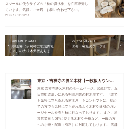
スツールに使うサイズの「桧の切り株」を在庫販売し
ています。気軽にご来店、お問い合わせ下さい。
2025.12.12 00:51
2011.06.14 22:51
2011.06.08 23:15
御山杉（伊勢神宮地域内社
タモ一枚板のテーブル
木）の大径木天板ありま
す。
東京・吉祥寺の勝又木材【一枚板カウンター】
東京 吉祥寺勝又木材のホームページ。武蔵野市、五
日市街道沿いにある明治創業の材木屋です。 「誰で
も気軽に立ち寄れる材木屋」をコンセプトに、初め
ての方でも気軽に立ち寄れるよう木材や建材のガレ
ージセールを春と秋に行なっております。 また、通
常営業日もDIYに使える木材や合板など、一般の方
への小売・配送（有料）に対応しております。 店舗