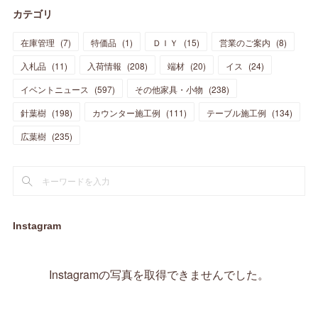
カテゴリ
(
11
)
(
44
)
(
14
)
(
31
)
(
28
)
(
15
)
(
12
)
(
7
)
(
8
)
(
11
)
(
14
)
在庫管理
(
7
)
特価品
(
1
)
ＤＩＹ
(
15
)
営業のご案内
(
8
)
(
23
)
(
23
)
(
17
)
(
18
)
(
13
)
(
23
)
(
5
)
(
5
)
(
10
)
(
14
)
入札品
(
11
)
入荷情報
(
208
)
端材
(
20
)
イス
(
24
)
(
17
)
(
20
)
(
3
)
(
11
)
(
14
)
(
6
)
(
9
)
(
11
)
(
15
)
イベントニュース
(
597
)
その他家具・小物
(
238
)
(
12
)
(
17
)
(
18
)
針葉樹
(
12
(
198
)
)
カウンター施工例
(
111
)
テーブル施工例
(
134
)
(
11
)
(
13
)
(
13
)
(
9
)
広葉樹
(
235
)
(
15
)
(
19
)
(
16
)
(
13
)
(
10
)
(
16
)
(
11
)
(
13
)
(
14
)
(
14
)
(
13
)
(
13
)
(
20
)
(
4
)
(
15
)
(
8
)
(
18
)
(
16
)
Instagram
(
16
)
(
10
)
(
16
)
(
13
)
(
11
)
(
13
)
(
2
)
Instagramの写真を取得できませんでした。
(
9
)
(
1
)