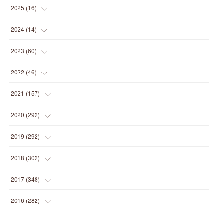
(
1
)
2025
(
16
)
(
2
)
2024
(
14
)
(
1
)
(
1
)
2023
(
60
)
(
1
)
(
2
)
(
1
)
2022
(
46
)
(
4
)
(
1
)
(
3
)
(
2
)
2021
(
157
)
(
2
)
(
7
)
(
5
)
(
1
)
(
6
)
2020
(
292
)
(
1
)
(
3
)
(
5
)
(
3
)
(
27
)
(
14
)
2019
(
292
)
(
5
)
(
4
)
(
4
)
(
14
)
(
35
)
(
21
)
2018
(
302
)
(
5
)
(
8
)
(
11
)
(
22
)
(
35
)
(
18
)
2017
(
348
)
(
6
)
(
2
)
(
7
)
(
22
)
(
37
)
(
29
)
(
23
)
2016
(
282
)
(
8
)
(
6
)
(
8
)
(
22
)