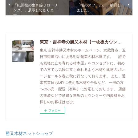
「紀州桧の生き節フローリ
「桜のスツール」、納品し
ング」、展示してありま
ました。
す。
東京・吉祥寺の勝又木材【一枚板カウンター】
東京 吉祥寺勝又木材のホームページ。武蔵野市、五
日市街道沿いにある明治創業の材木屋です。 「誰で
も気軽に立ち寄れる材木屋」をコンセプトに、初め
ての方でも気軽に立ち寄れるよう木材や建材のガレ
ージセールを春と秋に行なっております。 また、通
常営業日もDIYに使える木材や合板など、一般の方
への小売・配送（有料）に対応しております。 店舗
の改装などで良質な無垢のカウンターや内装材をお
探しのお客様はぜひ。
フォロー
勝又木材ネットショップ