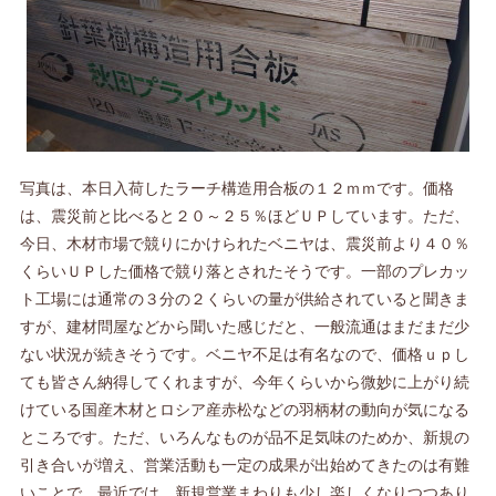
写真は、本日入荷したラーチ構造用合板の１２ｍｍです。価格
は、震災前と比べると２０～２５％ほどＵＰしています。ただ、
今日、木材市場で競りにかけられたベニヤは、震災前より４０％
くらいＵＰした価格で競り落とされたそうです。一部のプレカッ
ト工場には通常の３分の２くらいの量が供給されていると聞きま
すが、建材問屋などから聞いた感じだと、一般流通はまだまだ少
ない状況が続きそうです。ベニヤ不足は有名なので、価格ｕｐし
ても皆さん納得してくれますが、今年くらいから微妙に上がり続
けている国産木材とロシア産赤松などの羽柄材の動向が気になる
ところです。ただ、いろんなものが品不足気味のためか、新規の
引き合いが増え、営業活動も一定の成果が出始めてきたのは有難
いことで、最近では、新規営業まわりも少し楽しくなりつつあり