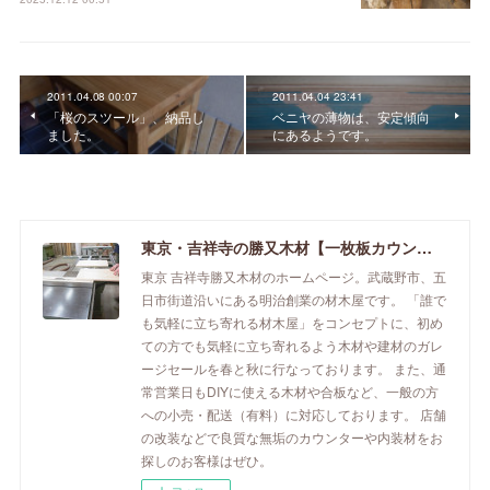
2011.04.08 00:07
2011.04.04 23:41
「桜のスツール」、納品し
ベニヤの薄物は、安定傾向
ました。
にあるようです。
東京・吉祥寺の勝又木材【一枚板カウンター】
東京 吉祥寺勝又木材のホームページ。武蔵野市、五
日市街道沿いにある明治創業の材木屋です。 「誰で
も気軽に立ち寄れる材木屋」をコンセプトに、初め
ての方でも気軽に立ち寄れるよう木材や建材のガレ
ージセールを春と秋に行なっております。 また、通
常営業日もDIYに使える木材や合板など、一般の方
への小売・配送（有料）に対応しております。 店舗
の改装などで良質な無垢のカウンターや内装材をお
探しのお客様はぜひ。