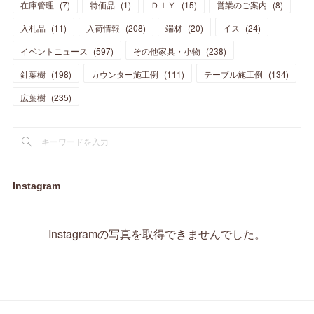
在庫管理
(
7
)
特価品
(
1
)
ＤＩＹ
(
15
)
営業のご案内
(
8
)
(
23
)
(
23
)
(
17
)
(
18
)
(
13
)
(
23
)
(
5
)
(
5
)
(
10
)
(
14
)
入札品
(
11
)
入荷情報
(
208
)
端材
(
20
)
イス
(
24
)
(
17
)
(
20
)
(
3
)
(
11
)
(
14
)
(
6
)
(
9
)
(
11
)
(
15
)
イベントニュース
(
597
)
その他家具・小物
(
238
)
(
12
)
(
17
)
(
18
)
針葉樹
(
12
(
198
)
)
カウンター施工例
(
111
)
テーブル施工例
(
134
)
(
11
)
(
13
)
(
13
)
(
9
)
広葉樹
(
235
)
(
15
)
(
19
)
(
16
)
(
13
)
(
10
)
(
16
)
(
11
)
(
13
)
(
14
)
(
14
)
(
13
)
(
13
)
(
20
)
(
4
)
(
15
)
(
8
)
(
18
)
(
16
)
Instagram
(
16
)
(
10
)
(
16
)
(
13
)
(
11
)
(
13
)
(
2
)
Instagramの写真を取得できませんでした。
(
9
)
(
1
)