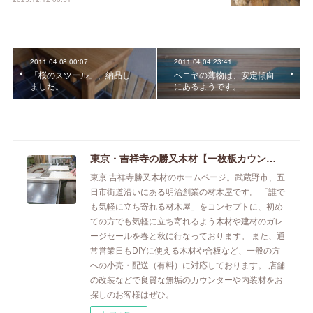
2011.04.08 00:07
2011.04.04 23:41
「桜のスツール」、納品し
ベニヤの薄物は、安定傾向
ました。
にあるようです。
東京・吉祥寺の勝又木材【一枚板カウンター】
東京 吉祥寺勝又木材のホームページ。武蔵野市、五
日市街道沿いにある明治創業の材木屋です。 「誰で
も気軽に立ち寄れる材木屋」をコンセプトに、初め
ての方でも気軽に立ち寄れるよう木材や建材のガレ
ージセールを春と秋に行なっております。 また、通
常営業日もDIYに使える木材や合板など、一般の方
への小売・配送（有料）に対応しております。 店舗
の改装などで良質な無垢のカウンターや内装材をお
探しのお客様はぜひ。