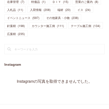
在庫管理
(
7
)
特価品
(
1
)
ＤＩＹ
(
15
)
営業のご案内
(
8
)
(
23
)
(
23
)
(
17
)
(
18
)
(
13
)
(
23
)
(
5
)
(
5
)
(
10
)
(
14
)
入札品
(
11
)
入荷情報
(
208
)
端材
(
20
)
イス
(
24
)
(
17
)
(
20
)
(
3
)
(
11
)
(
14
)
(
6
)
(
9
)
(
11
)
(
15
)
イベントニュース
(
597
)
その他家具・小物
(
238
)
(
12
)
(
17
)
(
18
)
針葉樹
(
12
(
198
)
)
カウンター施工例
(
111
)
テーブル施工例
(
134
)
(
11
)
(
13
)
(
13
)
(
9
)
広葉樹
(
235
)
(
15
)
(
19
)
(
16
)
(
13
)
(
10
)
(
16
)
(
11
)
(
13
)
(
14
)
(
14
)
(
13
)
(
13
)
(
20
)
(
4
)
(
15
)
(
8
)
(
18
)
(
16
)
Instagram
(
16
)
(
10
)
(
16
)
(
13
)
(
11
)
(
13
)
(
2
)
Instagramの写真を取得できませんでした。
(
9
)
(
1
)