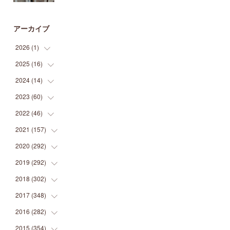
アーカイブ
2026
(
1
)
2025
(
16
(
1
)
)
2024
(
14
(
2
)
)
(
1
)
2023
(
60
(
1
)
)
(
1
)
(
2
)
2022
(
46
(
1
)
)
(
4
)
(
1
)
(
3
)
2021
(
157
(
2
)
)
(
2
)
(
7
)
(
5
)
(
1
)
2020
(
292
(
6
)
)
(
1
)
(
3
)
(
5
)
(
3
)
(
27
)
2019
(
292
(
14
)
)
(
5
)
(
4
)
(
4
)
(
14
)
(
35
)
2018
(
302
(
21
)
)
(
5
)
(
8
)
(
11
)
(
22
)
(
35
)
2017
(
348
(
18
)
)
(
6
)
(
2
)
(
7
)
(
22
)
(
37
)
(
29
)
2016
(
282
(
23
)
)
(
8
)
(
6
)
(
8
)
(
22
)
(
22
)
(
14
)
(
37
)
2015
(
354
(
18
)
)