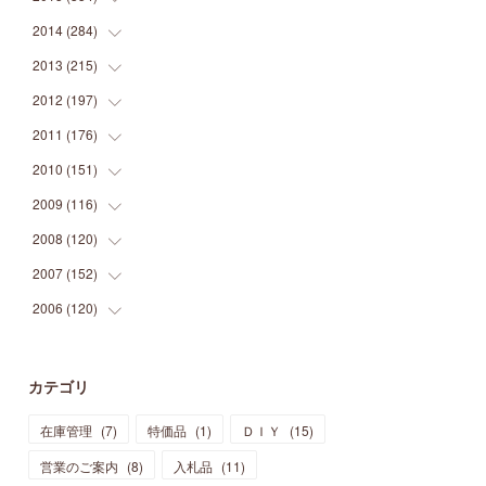
(
9
)
(
5
)
(
9
)
(
25
)
(
16
)
(
15
)
(
26
)
(
30
)
2014
(
284
(
15
)
)
(
12
)
(
5
)
(
12
)
(
25
)
(
22
)
(
12
)
(
20
)
(
28
)
(
45
)
2013
(
215
(
13
)
)
(
2
)
(
5
)
(
14
)
(
24
)
(
20
)
(
19
)
(
16
)
(
23
)
(
33
)
(
34
)
2012
(
197
(
11
)
)
(
5
)
(
21
)
(
24
)
(
40
)
(
28
)
(
24
)
(
13
)
(
24
)
(
29
)
(
31
)
2011
(
176
(
6
)
)
(
14
)
(
21
)
(
18
)
(
37
)
(
35
)
(
21
)
(
18
)
(
20
)
(
20
)
(
27
)
2010
(
151
(
13
)
)
(
14
)
(
35
)
(
19
)
(
34
)
(
37
)
(
20
)
(
24
)
(
22
)
(
18
)
(
26
)
(
22
)
2009
(
116
(
12
)
)
(
23
)
(
30
)
(
27
)
(
26
)
(
46
)
(
41
)
(
24
)
(
10
)
(
12
)
(
15
)
(
15
)
2008
(
120
(
6
)
)
(
12
)
(
48
)
(
32
)
(
22
)
(
30
)
(
25
)
(
11
)
(
13
)
(
15
)
(
10
)
(
8
)
2007
(
152
(
13
)
)
(
21
)
(
33
)
(
20
)
(
29
)
(
44
)
(
11
)
(
14
)
(
12
)
(
9
)
(
8
)
(
13
)
2006
(
120
(
9
)
)
(
39
)
(
30
)
(
28
)
(
19
)
(
23
)
(
18
)
(
10
)
(
10
)
(
7
)
(
7
)
(
13
)
(
5
)
(
11
)
(
44
)
(
14
)
(
31
)
(
28
)
(
15
)
(
12
)
(
7
)
(
8
)
(
11
)
(
14
)
カテゴリ
(
23
)
(
23
)
(
17
)
(
18
)
(
13
)
(
23
)
(
5
)
(
5
)
(
10
)
(
14
)
在庫管理
(
7
)
特価品
(
1
)
ＤＩＹ
(
15
)
(
17
)
(
20
)
(
3
)
(
11
)
(
14
)
(
6
)
(
9
)
(
11
)
(
15
)
営業のご案内
(
8
)
入札品
(
11
)
(
12
)
(
17
)
(
18
)
(
12
)
(
11
)
(
13
)
(
13
)
(
9
)