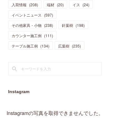
入荷情報
(
208
)
端材
(
20
)
イス
(
24
)
(
15
)
(
19
)
(
16
)
(
13
)
(
10
)
(
16
)
(
11
)
イベントニュース
(
597
)
(
13
)
(
14
)
(
14
)
(
13
)
(
13
)
(
20
)
その他家具・小物
(
4
)
(
238
)
針葉樹
(
198
)
(
15
)
(
8
)
(
18
)
(
16
)
(
16
)
カウンター施工例
(
10
)
(
111
)
(
16
)
(
13
)
(
11
)
(
13
)
テーブル施工例
(
2
)
(
134
)
広葉樹
(
235
)
(
9
)
(
1
)
Instagram
Instagramの写真を取得できませんでした。