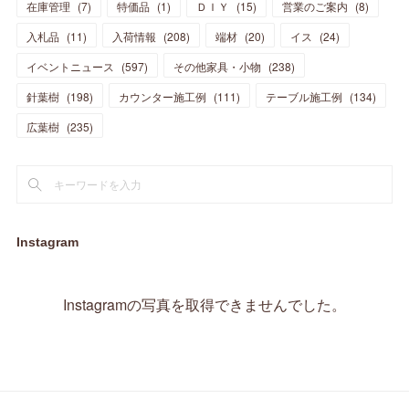
在庫管理
(
7
)
特価品
(
1
)
ＤＩＹ
(
15
)
営業のご案内
(
8
)
(
23
)
(
23
)
(
17
)
(
18
)
(
13
)
(
23
)
(
5
)
(
5
)
(
10
)
(
14
)
入札品
(
11
)
入荷情報
(
208
)
端材
(
20
)
イス
(
24
)
(
17
)
(
20
)
(
3
)
(
11
)
(
14
)
(
6
)
(
9
)
(
11
)
(
15
)
イベントニュース
(
597
)
その他家具・小物
(
238
)
(
12
)
(
17
)
(
18
)
針葉樹
(
12
(
198
)
)
カウンター施工例
(
111
)
テーブル施工例
(
134
)
(
11
)
(
13
)
(
13
)
(
9
)
広葉樹
(
235
)
(
15
)
(
19
)
(
16
)
(
13
)
(
10
)
(
16
)
(
11
)
(
13
)
(
14
)
(
14
)
(
13
)
(
13
)
(
20
)
(
4
)
(
15
)
(
8
)
(
18
)
(
16
)
Instagram
(
16
)
(
10
)
(
16
)
(
13
)
(
11
)
(
13
)
(
2
)
Instagramの写真を取得できませんでした。
(
9
)
(
1
)