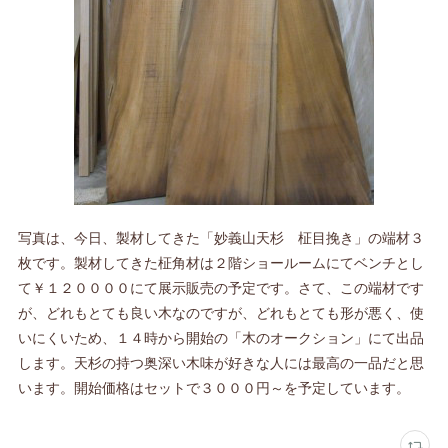
写真は、今日、製材してきた「妙義山天杉 柾目挽き」の端材３
枚です。製材してきた柾角材は２階ショールームにてベンチとし
て￥１２００００にて展示販売の予定です。さて、この端材です
が、どれもとても良い木なのですが、どれもとても形が悪く、使
いにくいため、１４時から開始の「木のオークション」にて出品
します。天杉の持つ奥深い木味が好きな人には最高の一品だと思
います。開始価格はセットで３０００円～を予定しています。