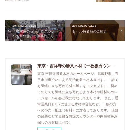
2011.02.06 23:25
2011.02.03 02:33
「材木屋のセール＆グルッ
セール特価品のご紹介
ペお餅つき」、無事終了し
ました。
東京・吉祥寺の勝又木材【一枚板カウンター】
東京 吉祥寺勝又木材のホームページ。武蔵野市、五
日市街道沿いにある明治創業の材木屋です。 「誰で
も気軽に立ち寄れる材木屋」をコンセプトに、初め
ての方でも気軽に立ち寄れるよう木材や建材のガレ
ージセールを春と秋に行なっております。 また、通
常営業日もDIYに使える木材や合板など、一般の方
への小売・配送（有料）に対応しております。 店舗
の改装などで良質な無垢のカウンターや内装材をお
探しのお客様はぜひ。