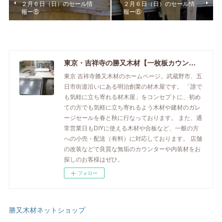
２月６日（日）のセール情
２月６日（日）のセール情
報ー⑧
報ー⑥
東京・吉祥寺の勝又木材【一枚板カウンター】
東京 吉祥寺勝又木材のホームページ。武蔵野市、五
日市街道沿いにある明治創業の材木屋です。 「誰で
も気軽に立ち寄れる材木屋」をコンセプトに、初め
ての方でも気軽に立ち寄れるよう木材や建材のガレ
ージセールを春と秋に行なっております。 また、通
常営業日もDIYに使える木材や合板など、一般の方
への小売・配送（有料）に対応しております。 店舗
の改装などで良質な無垢のカウンターや内装材をお
探しのお客様はぜひ。
フォロー
勝又木材ネットショップ