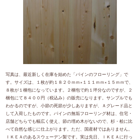
写真は、最近新しく在庫を始めた「パインのフローリング」で
す。サイズは、１枚が約１８２０ｍｍ×１１１ｍｍ×１５ｍｍで、
８枚が１梱包になっています。２梱包で約１坪分なのですが、２
梱包にて８４００円（税込み）の販売になります。サンプルでも
わかるのですが、小節の死節が少しありますが、Ａグレード品と
して入荷したものです。パインの無垢フローリング材は、住宅・
店舗どちらでも幅広く使え、節の埋め木がないので、杉・桧に比
べて自然な感じに仕上がります。ただ、国産材ではありません。
ＩＫＥＡのあるスウェーデン製です。実は先日、ＩＫＥＡに行っ