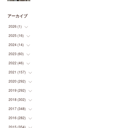
アーカイブ
2026
(
1
)
2025
(
16
(
1
)
)
2024
(
14
(
2
)
)
(
1
)
2023
(
60
(
1
)
)
(
1
)
(
2
)
2022
(
46
(
1
)
)
(
4
)
(
1
)
(
3
)
2021
(
157
(
2
)
)
(
2
)
(
7
)
(
5
)
(
1
)
2020
(
292
(
6
)
)
(
1
)
(
3
)
(
5
)
(
3
)
(
27
)
2019
(
292
(
14
)
)
(
5
)
(
4
)
(
4
)
(
14
)
(
35
)
2018
(
302
(
21
)
)
(
5
)
(
8
)
(
11
)
(
22
)
(
35
)
2017
(
348
(
18
)
)
(
6
)
(
2
)
(
7
)
(
22
)
(
37
)
(
29
)
2016
(
282
(
23
)
)
(
8
)
(
6
)
(
8
)
(
22
)
(
22
)
(
14
)
(
37
)
2015
(
354
(
18
)
)