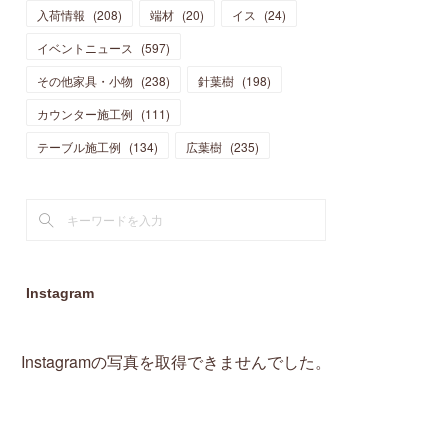
入荷情報
(
208
)
端材
(
20
)
イス
(
24
)
(
15
)
(
19
)
(
16
)
(
13
)
(
10
)
(
16
)
(
11
)
イベントニュース
(
597
)
(
13
)
(
14
)
(
14
)
(
13
)
(
13
)
(
20
)
その他家具・小物
(
4
)
(
238
)
針葉樹
(
198
)
(
15
)
(
8
)
(
18
)
(
16
)
(
16
)
カウンター施工例
(
10
)
(
111
)
(
16
)
(
13
)
(
11
)
(
13
)
テーブル施工例
(
2
)
(
134
)
広葉樹
(
235
)
(
9
)
(
1
)
Instagram
Instagramの写真を取得できませんでした。