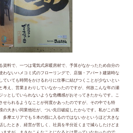
る資料で、一つは電気式床暖房材で、予算がなかったため自分の
使わないハメコミ式のフローリングで、店舗・アパート建築時な
していても時間をかけるわりに仕事に結びつくことが少ないとい
と考え、営業まわりしていなかったのですが、何故こんな年の瀬
ジッとしていられないような危機感がおそってきたからです。こ
させられるようなことが何度かあったのですが、その中でも特
模の大きい同業他社が、つい先日破綻したからです。私がこの業
、多摩エリアでも５本の指に入るのではないかというほど大きな
話したとき、経営が苦しく、社員を半分近くまで減らしたけどま
いますが、まさかこんなことになるとは思っていなかったので、