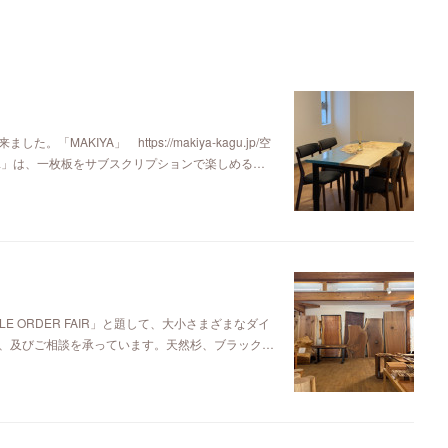
KIYA」 https://makiya-kagu.jp/空
ya」は、一枚板をサブスクリプションで楽しめる…
E ORDER FAIR」と題して、大小さまざまなダイ
、及びご相談を承っています。天然杉、ブラック…