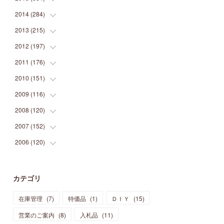
(
9
)
(
5
)
(
9
)
(
25
)
(
16
)
(
15
)
(
26
)
(
30
)
2014
(
284
(
15
)
)
(
12
)
(
5
)
(
12
)
(
25
)
(
22
)
(
12
)
(
20
)
(
28
)
(
45
)
2013
(
215
(
13
)
)
(
2
)
(
5
)
(
14
)
(
24
)
(
20
)
(
19
)
(
16
)
(
23
)
(
33
)
(
34
)
2012
(
197
(
11
)
)
(
5
)
(
21
)
(
24
)
(
40
)
(
28
)
(
24
)
(
13
)
(
24
)
(
29
)
(
31
)
2011
(
176
(
6
)
)
(
14
)
(
21
)
(
18
)
(
37
)
(
35
)
(
21
)
(
18
)
(
20
)
(
20
)
(
27
)
2010
(
151
(
13
)
)
(
14
)
(
35
)
(
19
)
(
34
)
(
37
)
(
20
)
(
24
)
(
22
)
(
18
)
(
26
)
(
22
)
2009
(
116
(
12
)
)
(
23
)
(
30
)
(
27
)
(
26
)
(
46
)
(
41
)
(
24
)
(
10
)
(
12
)
(
15
)
(
15
)
2008
(
120
(
6
)
)
(
12
)
(
48
)
(
32
)
(
22
)
(
30
)
(
25
)
(
11
)
(
13
)
(
15
)
(
10
)
(
8
)
2007
(
152
(
13
)
)
(
21
)
(
33
)
(
20
)
(
29
)
(
44
)
(
11
)
(
14
)
(
12
)
(
9
)
(
8
)
(
13
)
2006
(
120
(
9
)
)
(
39
)
(
30
)
(
28
)
(
19
)
(
23
)
(
18
)
(
10
)
(
10
)
(
7
)
(
7
)
(
13
)
(
5
)
(
11
)
(
44
)
(
14
)
(
31
)
(
28
)
(
15
)
(
12
)
(
7
)
(
8
)
(
11
)
(
14
)
カテゴリ
(
23
)
(
23
)
(
17
)
(
18
)
(
13
)
(
23
)
(
5
)
(
5
)
(
10
)
(
14
)
在庫管理
(
7
)
特価品
(
1
)
ＤＩＹ
(
15
)
(
17
)
(
20
)
(
3
)
(
11
)
(
14
)
(
6
)
(
9
)
(
11
)
(
15
)
営業のご案内
(
8
)
入札品
(
11
)
(
12
)
(
17
)
(
18
)
(
12
)
(
11
)
(
13
)
(
13
)
(
9
)