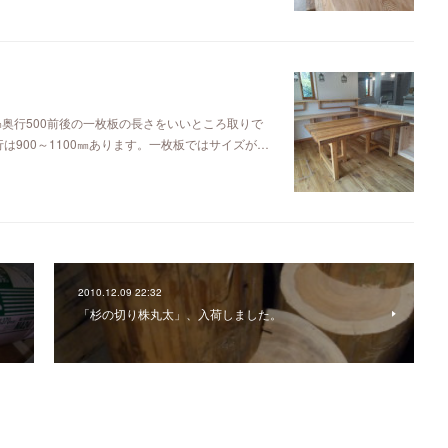
㎜奥行500前後の一枚板の長さをいいところ取りで
は900～1100㎜あります。一枚板ではサイズが…
2010.12.09 22:32
「杉の切り株丸太」、入荷しました。