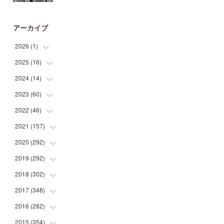
アーカイブ
2026
(
1
)
2025
(
16
(
1
)
)
2024
(
14
(
2
)
)
(
1
)
2023
(
60
(
1
)
)
(
1
)
(
2
)
2022
(
46
(
1
)
)
(
4
)
(
1
)
(
3
)
2021
(
157
(
2
)
)
(
2
)
(
7
)
(
5
)
(
1
)
2020
(
292
(
6
)
)
(
1
)
(
3
)
(
5
)
(
3
)
(
27
)
2019
(
292
(
14
)
)
(
5
)
(
4
)
(
4
)
(
14
)
(
35
)
2018
(
302
(
21
)
)
(
5
)
(
8
)
(
11
)
(
22
)
(
35
)
2017
(
348
(
18
)
)
(
6
)
(
2
)
(
7
)
(
22
)
(
37
)
(
29
)
2016
(
282
(
23
)
)
(
8
)
(
6
)
(
8
)
(
22
)
(
22
)
(
14
)
(
37
)
2015
(
354
(
18
)
)