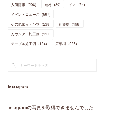
入荷情報
(
208
)
端材
(
20
)
イス
(
24
)
(
15
)
(
19
)
(
16
)
(
13
)
(
10
)
(
16
)
(
11
)
イベントニュース
(
597
)
(
13
)
(
14
)
(
14
)
(
13
)
(
13
)
(
20
)
その他家具・小物
(
4
)
(
238
)
針葉樹
(
198
)
(
15
)
(
8
)
(
18
)
(
16
)
(
16
)
カウンター施工例
(
10
)
(
111
)
(
16
)
(
13
)
(
11
)
(
13
)
テーブル施工例
(
2
)
(
134
)
広葉樹
(
235
)
(
9
)
(
1
)
Instagram
Instagramの写真を取得できませんでした。