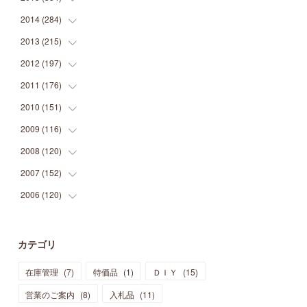
(
9
)
(
5
)
(
9
)
(
25
)
(
16
)
(
15
)
(
26
)
(
30
)
2014
(
284
(
15
)
)
(
12
)
(
5
)
(
12
)
(
25
)
(
22
)
(
12
)
(
20
)
(
28
)
(
45
)
2013
(
215
(
13
)
)
(
2
)
(
5
)
(
14
)
(
24
)
(
20
)
(
19
)
(
16
)
(
23
)
(
33
)
(
34
)
2012
(
197
(
11
)
)
(
5
)
(
21
)
(
24
)
(
40
)
(
28
)
(
24
)
(
13
)
(
24
)
(
29
)
(
31
)
2011
(
176
(
6
)
)
(
14
)
(
21
)
(
18
)
(
37
)
(
35
)
(
21
)
(
18
)
(
20
)
(
20
)
(
27
)
2010
(
151
(
13
)
)
(
14
)
(
35
)
(
19
)
(
34
)
(
37
)
(
20
)
(
24
)
(
22
)
(
18
)
(
26
)
(
22
)
2009
(
116
(
12
)
)
(
23
)
(
30
)
(
27
)
(
26
)
(
46
)
(
41
)
(
24
)
(
10
)
(
12
)
(
15
)
(
15
)
2008
(
120
(
6
)
)
(
12
)
(
48
)
(
32
)
(
22
)
(
30
)
(
25
)
(
11
)
(
13
)
(
15
)
(
10
)
(
8
)
2007
(
152
(
13
)
)
(
21
)
(
33
)
(
20
)
(
29
)
(
44
)
(
11
)
(
14
)
(
12
)
(
9
)
(
8
)
(
13
)
2006
(
120
(
9
)
)
(
39
)
(
30
)
(
28
)
(
19
)
(
23
)
(
18
)
(
10
)
(
10
)
(
7
)
(
7
)
(
13
)
(
5
)
(
11
)
(
44
)
(
14
)
(
31
)
(
28
)
(
15
)
(
12
)
(
7
)
(
8
)
(
11
)
(
14
)
カテゴリ
(
23
)
(
23
)
(
17
)
(
18
)
(
13
)
(
23
)
(
5
)
(
5
)
(
10
)
(
14
)
在庫管理
(
7
)
特価品
(
1
)
ＤＩＹ
(
15
)
(
17
)
(
20
)
(
3
)
(
11
)
(
14
)
(
6
)
(
9
)
(
11
)
(
15
)
営業のご案内
(
8
)
入札品
(
11
)
(
12
)
(
17
)
(
18
)
(
12
)
(
11
)
(
13
)
(
13
)
(
9
)