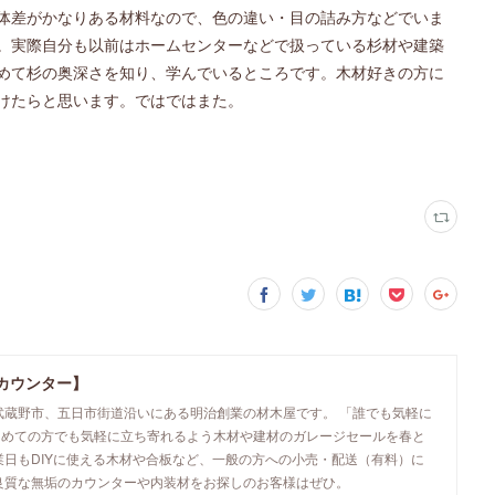
体差がかなりある材料なので、色の違い・目の詰み方などでいま
。実際自分も以前はホームセンターなどで扱っている杉材や建築
めて杉の奥深さを知り、学んでいるところです。木材好きの方に
けたらと思います。ではではまた。
カウンター】
武蔵野市、五日市街道沿いにある明治創業の材木屋です。 「誰でも気軽に
初めての方でも気軽に立ち寄れるよう木材や建材のガレージセールを春と
業日もDIYに使える木材や合板など、一般の方への小売・配送（有料）に
良質な無垢のカウンターや内装材をお探しのお客様はぜひ。