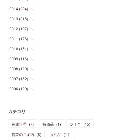
(
9
)
(
5
)
(
9
)
(
25
)
(
16
)
(
15
)
(
26
)
(
30
)
2014
(
284
(
15
)
)
(
12
)
(
5
)
(
12
)
(
25
)
(
22
)
(
12
)
(
20
)
(
28
)
(
45
)
2013
(
215
(
13
)
)
(
2
)
(
5
)
(
14
)
(
24
)
(
20
)
(
19
)
(
16
)
(
23
)
(
33
)
(
34
)
2012
(
197
(
11
)
)
(
5
)
(
21
)
(
24
)
(
40
)
(
28
)
(
24
)
(
13
)
(
24
)
(
29
)
(
31
)
2011
(
176
(
6
)
)
(
14
)
(
21
)
(
18
)
(
37
)
(
35
)
(
21
)
(
18
)
(
20
)
(
20
)
(
27
)
2010
(
151
(
13
)
)
(
14
)
(
35
)
(
19
)
(
34
)
(
37
)
(
20
)
(
24
)
(
22
)
(
18
)
(
26
)
(
22
)
2009
(
116
(
12
)
)
(
23
)
(
30
)
(
27
)
(
26
)
(
46
)
(
41
)
(
24
)
(
10
)
(
12
)
(
15
)
(
15
)
2008
(
120
(
6
)
)
(
12
)
(
48
)
(
32
)
(
22
)
(
30
)
(
25
)
(
11
)
(
13
)
(
15
)
(
10
)
(
8
)
2007
(
152
(
13
)
)
(
21
)
(
33
)
(
20
)
(
29
)
(
44
)
(
11
)
(
14
)
(
12
)
(
9
)
(
8
)
(
13
)
2006
(
120
(
9
)
)
(
39
)
(
30
)
(
28
)
(
19
)
(
23
)
(
18
)
(
10
)
(
10
)
(
7
)
(
7
)
(
13
)
(
5
)
(
11
)
(
44
)
(
14
)
(
31
)
(
28
)
(
15
)
(
12
)
(
7
)
(
8
)
(
11
)
(
14
)
カテゴリ
(
23
)
(
23
)
(
17
)
(
18
)
(
13
)
(
23
)
(
5
)
(
5
)
(
10
)
(
14
)
在庫管理
(
7
)
特価品
(
1
)
ＤＩＹ
(
15
)
(
17
)
(
20
)
(
3
)
(
11
)
(
14
)
(
6
)
(
9
)
(
11
)
(
15
)
営業のご案内
(
8
)
入札品
(
11
)
(
12
)
(
17
)
(
18
)
(
12
)
(
11
)
(
13
)
(
13
)
(
9
)