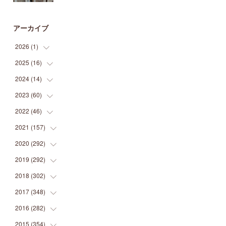
アーカイブ
2026
(
1
)
2025
(
16
(
1
)
)
2024
(
14
(
2
)
)
(
1
)
2023
(
60
(
1
)
)
(
1
)
(
2
)
2022
(
46
(
1
)
)
(
4
)
(
1
)
(
3
)
2021
(
157
(
2
)
)
(
2
)
(
7
)
(
5
)
(
1
)
2020
(
292
(
6
)
)
(
1
)
(
3
)
(
5
)
(
3
)
(
27
)
2019
(
292
(
14
)
)
(
5
)
(
4
)
(
4
)
(
14
)
(
35
)
2018
(
302
(
21
)
)
(
5
)
(
8
)
(
11
)
(
22
)
(
35
)
2017
(
348
(
18
)
)
(
6
)
(
2
)
(
7
)
(
22
)
(
37
)
(
29
)
2016
(
282
(
23
)
)
(
8
)
(
6
)
(
8
)
(
22
)
(
22
)
(
14
)
(
37
)
2015
(
354
(
18
)
)