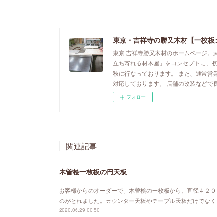
東京・吉祥寺の勝又木材【一枚板
東京 吉祥寺勝又木材のホームページ。
立ち寄れる材木屋」をコンセプトに、
秋に行なっております。 また、通常営
対応しております。 店舗の改装などで
フォロー
関連記事
木曽桧一枚板の円天板
お客様からのオーダーで、木曽桧の一枚板から、直径４２０
のがとれました。カウンター天板やテーブル天板だけでなく
2020.06.29 00:50