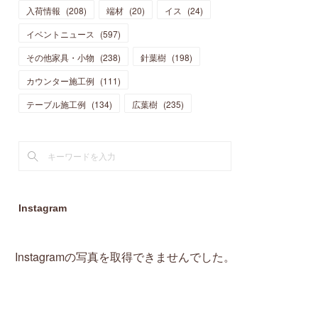
入荷情報
(
208
)
端材
(
20
)
イス
(
24
)
(
15
)
(
19
)
(
16
)
(
13
)
(
10
)
(
16
)
(
11
)
イベントニュース
(
597
)
(
13
)
(
14
)
(
14
)
(
13
)
(
13
)
(
20
)
その他家具・小物
(
4
)
(
238
)
針葉樹
(
198
)
(
15
)
(
8
)
(
18
)
(
16
)
(
16
)
カウンター施工例
(
10
)
(
111
)
(
16
)
(
13
)
(
11
)
(
13
)
テーブル施工例
(
2
)
(
134
)
広葉樹
(
235
)
(
9
)
(
1
)
Instagram
Instagramの写真を取得できませんでした。