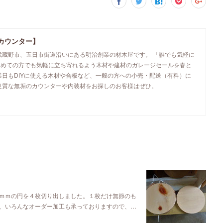
カウンター】
武蔵野市、五日市街道沿いにある明治創業の材木屋です。 「誰でも気軽に
初めての方でも気軽に立ち寄れるよう木材や建材のガレージセールを春と
業日もDIYに使える木材や合板など、一般の方への小売・配送（有料）に
良質な無垢のカウンターや内装材をお探しのお客様はぜひ。
ｍｍの円を４枚切り出しました。１枚だけ無節のも
、いろんなオーダー加工も承っておりますので、…