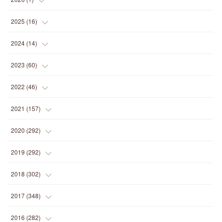
(
1
)
2025
(
16
)
(
2
)
2024
(
14
)
(
1
)
(
1
)
2023
(
60
)
(
1
)
(
2
)
(
1
)
2022
(
46
)
(
4
)
(
1
)
(
3
)
(
2
)
2021
(
157
)
(
2
)
(
7
)
(
5
)
(
1
)
(
6
)
2020
(
292
)
(
1
)
(
3
)
(
5
)
(
3
)
(
27
)
(
14
)
2019
(
292
)
(
5
)
(
4
)
(
4
)
(
14
)
(
35
)
(
21
)
2018
(
302
)
(
5
)
(
8
)
(
11
)
(
22
)
(
35
)
(
18
)
2017
(
348
)
(
6
)
(
2
)
(
7
)
(
22
)
(
37
)
(
29
)
(
23
)
2016
(
282
)