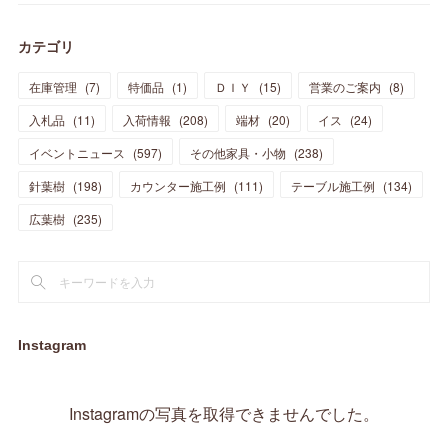
(
39
)
(
30
)
(
28
)
(
19
)
(
23
)
(
18
)
(
10
)
(
10
)
(
7
)
(
7
)
(
13
)
(
5
)
カテゴリ
(
11
)
(
44
)
(
14
)
(
31
)
(
28
)
(
15
)
(
12
)
(
7
)
(
8
)
(
11
)
(
14
)
在庫管理
(
7
)
特価品
(
1
)
ＤＩＹ
(
15
)
営業のご案内
(
8
)
(
23
)
(
23
)
(
17
)
(
18
)
(
13
)
(
23
)
(
5
)
(
5
)
(
10
)
(
14
)
入札品
(
11
)
入荷情報
(
208
)
端材
(
20
)
イス
(
24
)
(
17
)
(
20
)
(
3
)
(
11
)
(
14
)
(
6
)
(
9
)
(
11
)
(
15
)
イベントニュース
(
597
)
その他家具・小物
(
238
)
(
12
)
(
17
)
(
18
)
針葉樹
(
12
(
198
)
)
カウンター施工例
(
111
)
テーブル施工例
(
134
)
(
11
)
(
13
)
(
13
)
(
9
)
広葉樹
(
235
)
(
15
)
(
19
)
(
16
)
(
13
)
(
10
)
(
16
)
(
11
)
(
13
)
(
14
)
(
14
)
(
13
)
(
13
)
(
20
)
(
4
)
(
15
)
(
8
)
(
18
)
(
16
)
Instagram
(
16
)
(
10
)
(
16
)
(
13
)
(
11
)
(
13
)
(
2
)
Instagramの写真を取得できませんでした。
(
9
)
(
1
)