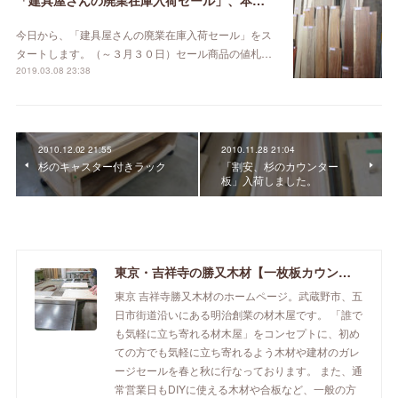
「建具屋さんの廃業在庫入荷セール」、本日スタート！
今日から、「建具屋さんの廃業在庫入荷セール」をス
タートします。（～３月３０日）セール商品の値札…
2019.03.08 23:38
2010.12.02 21:55
2010.11.28 21:04
杉のキャスター付きラック
「割安、杉のカウンター
板」入荷しました。
東京・吉祥寺の勝又木材【一枚板カウンター】
東京 吉祥寺勝又木材のホームページ。武蔵野市、五
日市街道沿いにある明治創業の材木屋です。 「誰で
も気軽に立ち寄れる材木屋」をコンセプトに、初め
ての方でも気軽に立ち寄れるよう木材や建材のガレ
ージセールを春と秋に行なっております。 また、通
常営業日もDIYに使える木材や合板など、一般の方