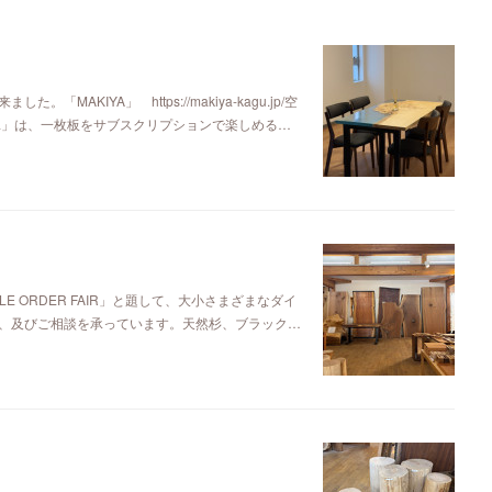
KIYA」 https://makiya-kagu.jp/空
ya」は、一枚板をサブスクリプションで楽しめる…
E ORDER FAIR」と題して、大小さまざまなダイ
、及びご相談を承っています。天然杉、ブラック…