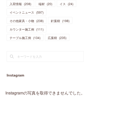
入荷情報
(
208
)
端材
(
20
)
イス
(
24
)
(
15
)
(
19
)
(
16
)
(
13
)
(
10
)
(
16
)
(
11
)
イベントニュース
(
597
)
(
13
)
(
14
)
(
14
)
(
13
)
(
13
)
(
20
)
その他家具・小物
(
4
)
(
238
)
針葉樹
(
198
)
(
15
)
(
8
)
(
18
)
(
16
)
(
16
)
カウンター施工例
(
10
)
(
111
)
(
16
)
(
13
)
(
11
)
(
13
)
テーブル施工例
(
2
)
(
134
)
広葉樹
(
235
)
(
9
)
(
1
)
Instagram
Instagramの写真を取得できませんでした。