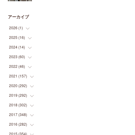
アーカイブ
2026
(
1
)
2025
(
16
(
1
)
)
2024
(
14
(
2
)
)
(
1
)
2023
(
60
(
1
)
)
(
1
)
(
2
)
2022
(
46
(
1
)
)
(
4
)
(
1
)
(
3
)
2021
(
157
(
2
)
)
(
2
)
(
7
)
(
5
)
(
1
)
2020
(
292
(
6
)
)
(
1
)
(
3
)
(
5
)
(
3
)
(
27
)
2019
(
292
(
14
)
)
(
5
)
(
4
)
(
4
)
(
14
)
(
35
)
2018
(
302
(
21
)
)
(
5
)
(
8
)
(
11
)
(
22
)
(
35
)
2017
(
348
(
18
)
)
(
6
)
(
2
)
(
7
)
(
22
)
(
37
)
(
29
)
2016
(
282
(
23
)
)
(
8
)
(
6
)
(
8
)
(
22
)
(
22
)
(
14
)
(
37
)
2015
(
354
(
18
)
)