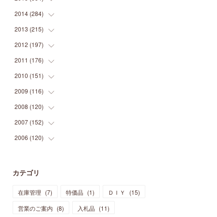
(
9
)
(
5
)
(
9
)
(
25
)
(
16
)
(
15
)
(
26
)
(
30
)
2014
(
284
(
15
)
)
(
12
)
(
5
)
(
12
)
(
25
)
(
22
)
(
12
)
(
20
)
(
28
)
(
45
)
2013
(
215
(
13
)
)
(
2
)
(
5
)
(
14
)
(
24
)
(
20
)
(
19
)
(
16
)
(
23
)
(
33
)
(
34
)
2012
(
197
(
11
)
)
(
5
)
(
21
)
(
24
)
(
40
)
(
28
)
(
24
)
(
13
)
(
24
)
(
29
)
(
31
)
2011
(
176
(
6
)
)
(
14
)
(
21
)
(
18
)
(
37
)
(
35
)
(
21
)
(
18
)
(
20
)
(
20
)
(
27
)
2010
(
151
(
13
)
)
(
14
)
(
35
)
(
19
)
(
34
)
(
37
)
(
20
)
(
24
)
(
22
)
(
18
)
(
26
)
(
22
)
2009
(
116
(
12
)
)
(
23
)
(
30
)
(
27
)
(
26
)
(
46
)
(
41
)
(
24
)
(
10
)
(
12
)
(
15
)
(
15
)
2008
(
120
(
6
)
)
(
12
)
(
48
)
(
32
)
(
22
)
(
30
)
(
25
)
(
11
)
(
13
)
(
15
)
(
10
)
(
8
)
2007
(
152
(
13
)
)
(
21
)
(
33
)
(
20
)
(
29
)
(
44
)
(
11
)
(
14
)
(
12
)
(
9
)
(
8
)
(
13
)
2006
(
120
(
9
)
)
(
39
)
(
30
)
(
28
)
(
19
)
(
23
)
(
18
)
(
10
)
(
10
)
(
7
)
(
7
)
(
13
)
(
5
)
(
11
)
(
44
)
(
14
)
(
31
)
(
28
)
(
15
)
(
12
)
(
7
)
(
8
)
(
11
)
(
14
)
カテゴリ
(
23
)
(
23
)
(
17
)
(
18
)
(
13
)
(
23
)
(
5
)
(
5
)
(
10
)
(
14
)
在庫管理
(
7
)
特価品
(
1
)
ＤＩＹ
(
15
)
(
17
)
(
20
)
(
3
)
(
11
)
(
14
)
(
6
)
(
9
)
(
11
)
(
15
)
営業のご案内
(
8
)
入札品
(
11
)
(
12
)
(
17
)
(
18
)
(
12
)
(
11
)
(
13
)
(
13
)
(
9
)