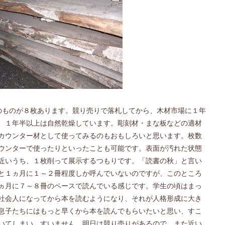
のものが８枚あります。競り売りで落札してから、木材市場に１年
、１年半以上は自然乾燥しています。彫刻材・まな板などの適材
カウンター材として使ってみるのもおもしろいと思います。枚数
ウンターで使ったりといったことも可能です。表面が汚れた状態
近いうち、１枚削って展示するつもりです。「読書の秋」と言い
と１ヵ月に１～２冊程度しか呼んでいないのですが、このところ
ヵ月に７～８冊のペースで読んでいる感じです。学生の頃はまっ
社会人になってから本を読むようになり、それが人格形成に大き
息子たちにはもっと早くから本を読んでもらいたいと思い、すこ
いてしまい、すいません。明日は競り売りがあるので、また近い