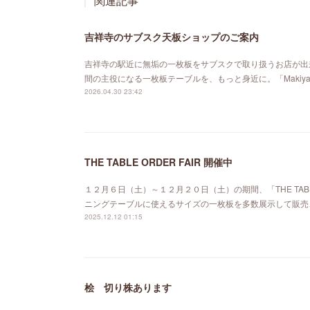
関連記事
吉祥寺のサブスク天板ショップのご案内
吉祥寺の駅近に無垢の一枚板をサブスクで取り扱うお店が出来ました。「MA
間の主役になる一枚板テーブルを、もっと身近に。「Maki
2026.04.30 23:42
THE TABLE ORDER FAIR 開催中
１２月６日（土）～１２月２０日（土）の期間、「THE TABL
ニングテーブルに使えるサイズの一枚板を多数展示して販売
2025.12.12 01:15
桧 切り株あります