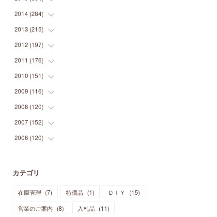
(
9
)
(
5
)
(
9
)
(
25
)
(
16
)
(
15
)
(
26
)
(
30
)
2014
(
284
(
15
)
)
(
12
)
(
5
)
(
12
)
(
25
)
(
22
)
(
12
)
(
20
)
(
28
)
(
45
)
2013
(
215
(
13
)
)
(
2
)
(
5
)
(
14
)
(
24
)
(
20
)
(
19
)
(
16
)
(
23
)
(
33
)
(
34
)
2012
(
197
(
11
)
)
(
5
)
(
21
)
(
24
)
(
40
)
(
28
)
(
24
)
(
13
)
(
24
)
(
29
)
(
31
)
2011
(
176
(
6
)
)
(
14
)
(
21
)
(
18
)
(
37
)
(
35
)
(
21
)
(
18
)
(
20
)
(
20
)
(
27
)
2010
(
151
(
13
)
)
(
14
)
(
35
)
(
19
)
(
34
)
(
37
)
(
20
)
(
24
)
(
22
)
(
18
)
(
26
)
(
22
)
2009
(
116
(
12
)
)
(
23
)
(
30
)
(
27
)
(
26
)
(
46
)
(
41
)
(
24
)
(
10
)
(
12
)
(
15
)
(
15
)
2008
(
120
(
6
)
)
(
12
)
(
48
)
(
32
)
(
22
)
(
30
)
(
25
)
(
11
)
(
13
)
(
15
)
(
10
)
(
8
)
2007
(
152
(
13
)
)
(
21
)
(
33
)
(
20
)
(
29
)
(
44
)
(
11
)
(
14
)
(
12
)
(
9
)
(
8
)
(
13
)
2006
(
120
(
9
)
)
(
39
)
(
30
)
(
28
)
(
19
)
(
23
)
(
18
)
(
10
)
(
10
)
(
7
)
(
7
)
(
13
)
(
5
)
(
11
)
(
44
)
(
14
)
(
31
)
(
28
)
(
15
)
(
12
)
(
7
)
(
8
)
(
11
)
(
14
)
カテゴリ
(
23
)
(
23
)
(
17
)
(
18
)
(
13
)
(
23
)
(
5
)
(
5
)
(
10
)
(
14
)
在庫管理
(
7
)
特価品
(
1
)
ＤＩＹ
(
15
)
(
17
)
(
20
)
(
3
)
(
11
)
(
14
)
(
6
)
(
9
)
(
11
)
(
15
)
営業のご案内
(
8
)
入札品
(
11
)
(
12
)
(
17
)
(
18
)
(
12
)
(
11
)
(
13
)
(
13
)
(
9
)