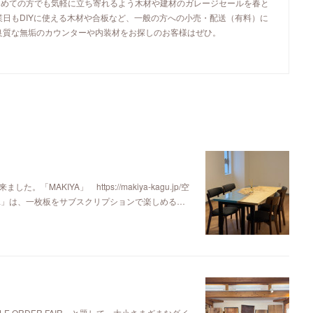
初めての方でも気軽に立ち寄れるよう木材や建材のガレージセールを春と
業日もDIYに使える木材や合板など、一般の方への小売・配送（有料）に
良質な無垢のカウンターや内装材をお探しのお客様はぜひ。
KIYA」 https://makiya-kagu.jp/空
ya」は、一枚板をサブスクリプションで楽しめる…
E ORDER FAIR」と題して、大小さまざまなダイ