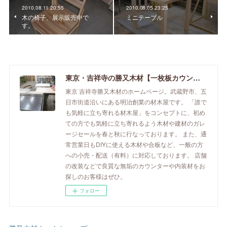
2010.08.11 20:55
2010.08.05 23:25
木の椅子、展示販売中で
ミニテーブル
す。
東京・吉祥寺の勝又木材【一枚板カウンター】
東京 吉祥寺勝又木材のホームページ。武蔵野市、五
日市街道沿いにある明治創業の材木屋です。 「誰で
も気軽に立ち寄れる材木屋」をコンセプトに、初め
ての方でも気軽に立ち寄れるよう木材や建材のガレ
ージセールを春と秋に行なっております。 また、通
常営業日もDIYに使える木材や合板など、一般の方
への小売・配送（有料）に対応しております。 店舗
の改装などで良質な無垢のカウンターや内装材をお
探しのお客様はぜひ。
フォロー