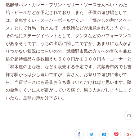
然酵母パン・カレー・プリン・ゼリー・ソースせんべい・わた
飴・ビールなどが予定されており、また、子供の遊び場として
は、金魚すくい・スーパーボールすくい・「懐かしの遊びスペー
ス」として竹馬・竹とんぼ・水鉄砲などが用意されるようです。
その他にステージイベントとして、ダンスなどのパフォーマンス
があるそうです。うちの出店に関してですが、あまりにも人がよ
りつかない状況はつらいので、武蔵野市民の方々への宣伝も兼ね
処分超特価品を多数揃えた５００円か１０００円均一コーナーと
「材木屋のまな板」などを販売する予定です。武蔵野市内でも吉
祥寺駅からは少し遠いですが、皆さん、お祭りで遊びに来がて
ら、当店ブースにも是非お立ち寄りいただければと思います。隣
の金魚すくいに人が群がっている横で、男３人さびしそうにして
いたら、是非お声かけ下さい。