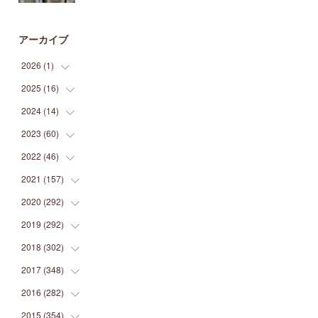
アーカイブ
2026
(
1
)
2025
(
16
(
1
)
)
2024
(
14
(
2
)
)
(
1
)
2023
(
60
(
1
)
)
(
1
)
(
2
)
2022
(
46
(
1
)
)
(
4
)
(
1
)
(
3
)
2021
(
157
(
2
)
)
(
2
)
(
7
)
(
5
)
(
1
)
2020
(
292
(
6
)
)
(
1
)
(
3
)
(
5
)
(
3
)
(
27
)
2019
(
292
(
14
)
)
(
5
)
(
4
)
(
4
)
(
14
)
(
35
)
2018
(
302
(
21
)
)
(
5
)
(
8
)
(
11
)
(
22
)
(
35
)
2017
(
348
(
18
)
)
(
6
)
(
2
)
(
7
)
(
22
)
(
37
)
(
29
)
2016
(
282
(
23
)
)
(
8
)
(
6
)
(
8
)
(
22
)
(
22
)
(
14
)
(
37
)
2015
(
354
(
18
)
)