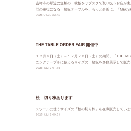
吉祥寺の駅近に無垢の一枚板をサブスクで取り扱うお店が出来ました。「MA
間の主役になる一枚板テーブルを、もっと身近に。「Maki
2026.04.30 23:42
THE TABLE ORDER FAIR 開催中
１２月６日（土）～１２月２０日（土）の期間、「THE TABL
ニングテーブルに使えるサイズの一枚板を多数展示して販売
2025.12.12 01:15
桧 切り株あります
スツールに使うサイズの「桧の切り株」を在庫販売していま
2025.12.12 00:51