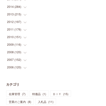
(
9
)
(
5
)
(
9
)
(
25
)
(
16
)
(
15
)
(
26
)
(
30
)
2014
(
284
(
15
)
)
(
12
)
(
5
)
(
12
)
(
25
)
(
22
)
(
12
)
(
20
)
(
28
)
(
45
)
2013
(
215
(
13
)
)
(
2
)
(
5
)
(
14
)
(
24
)
(
20
)
(
19
)
(
16
)
(
23
)
(
33
)
(
34
)
2012
(
197
(
11
)
)
(
5
)
(
21
)
(
24
)
(
40
)
(
28
)
(
24
)
(
13
)
(
24
)
(
29
)
(
31
)
2011
(
176
(
6
)
)
(
14
)
(
21
)
(
18
)
(
37
)
(
35
)
(
21
)
(
18
)
(
20
)
(
20
)
(
27
)
2010
(
151
(
13
)
)
(
14
)
(
35
)
(
19
)
(
34
)
(
37
)
(
20
)
(
24
)
(
22
)
(
18
)
(
26
)
(
22
)
2009
(
116
(
12
)
)
(
23
)
(
30
)
(
27
)
(
26
)
(
46
)
(
41
)
(
24
)
(
10
)
(
12
)
(
15
)
(
15
)
2008
(
120
(
6
)
)
(
12
)
(
48
)
(
32
)
(
22
)
(
30
)
(
25
)
(
11
)
(
13
)
(
15
)
(
10
)
(
8
)
2007
(
152
(
13
)
)
(
21
)
(
33
)
(
20
)
(
29
)
(
44
)
(
11
)
(
14
)
(
12
)
(
9
)
(
8
)
(
13
)
2006
(
120
(
9
)
)
(
39
)
(
30
)
(
28
)
(
19
)
(
23
)
(
18
)
(
10
)
(
10
)
(
7
)
(
7
)
(
13
)
(
5
)
(
11
)
(
44
)
(
14
)
(
31
)
(
28
)
(
15
)
(
12
)
(
7
)
(
8
)
(
11
)
(
14
)
カテゴリ
(
23
)
(
23
)
(
17
)
(
18
)
(
13
)
(
23
)
(
5
)
(
5
)
(
10
)
(
14
)
在庫管理
(
7
)
特価品
(
1
)
ＤＩＹ
(
15
)
(
17
)
(
20
)
(
3
)
(
11
)
(
14
)
(
6
)
(
9
)
(
11
)
(
15
)
営業のご案内
(
8
)
入札品
(
11
)
(
12
)
(
17
)
(
18
)
(
12
)
(
11
)
(
13
)
(
13
)
(
9
)