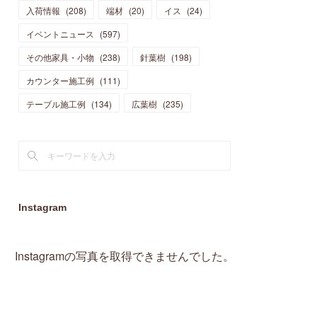
入荷情報
(
208
)
端材
(
20
)
イス
(
24
)
(
15
)
(
19
)
(
16
)
(
13
)
(
10
)
(
16
)
(
11
)
イベントニュース
(
597
)
(
13
)
(
14
)
(
14
)
(
13
)
(
13
)
(
20
)
その他家具・小物
(
4
)
(
238
)
針葉樹
(
198
)
(
15
)
(
8
)
(
18
)
(
16
)
(
16
)
カウンター施工例
(
10
)
(
111
)
(
16
)
(
13
)
(
11
)
(
13
)
テーブル施工例
(
2
)
(
134
)
広葉樹
(
235
)
(
9
)
(
1
)
Instagram
Instagramの写真を取得できませんでした。