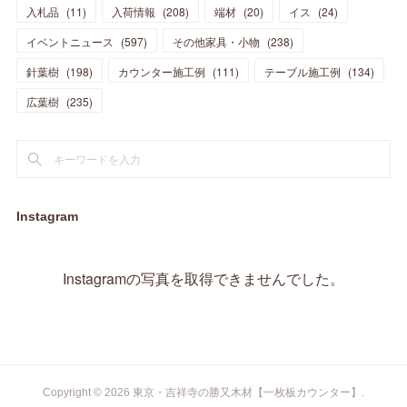
(
10
)
(
14
)
入札品
(
11
)
入荷情報
(
208
)
端材
(
20
)
イス
(
24
)
(
17
)
(
20
)
(
3
)
(
11
)
(
14
)
(
6
)
(
9
)
(
11
)
(
15
)
イベントニュース
(
597
)
その他家具・小物
(
238
)
(
12
)
(
17
)
(
18
)
針葉樹
(
12
(
198
)
)
カウンター施工例
(
111
)
テーブル施工例
(
134
)
(
11
)
(
13
)
(
13
)
(
9
)
広葉樹
(
235
)
(
15
)
(
19
)
(
16
)
(
13
)
(
10
)
(
16
)
(
11
)
(
13
)
(
14
)
(
14
)
(
13
)
(
13
)
(
20
)
(
4
)
(
15
)
(
8
)
(
18
)
(
16
)
Instagram
(
16
)
(
10
)
(
16
)
(
13
)
(
11
)
(
13
)
(
2
)
Instagramの写真を取得できませんでした。
(
9
)
(
1
)
Copyright ©
2026
東京・吉祥寺の勝又木材【一枚板カウンター】
.