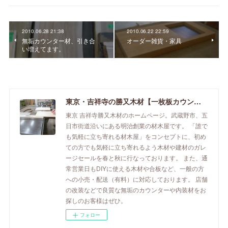
2010.06.28 21:38
2010.06.22 22:59
無垢カウンター材、引き合
オーダー雑貨・家具
い増えてます。
東京・吉祥寺の勝又木材【一枚板カウンター】
東京 吉祥寺勝又木材のホームページ。武蔵野市、五
日市街道沿いにある明治創業の材木屋です。 「誰で
も気軽に立ち寄れる材木屋」をコンセプトに、初め
ての方でも気軽に立ち寄れるよう木材や建材のガレ
ージセールを春と秋に行なっております。 また、通
常営業日もDIYに使える木材や合板など、一般の方
への小売・配送（有料）に対応しております。 店舗
の改装などで良質な無垢のカウンターや内装材をお
探しのお客様はぜひ。
フォロー